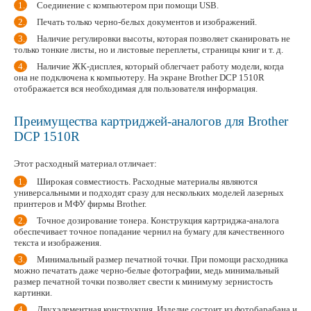
Соединение с компьютером при помощи USB.
Печать только черно-белых документов и изображений.
Наличие регулировки высоты, которая позволяет сканировать не
только тонкие листы, но и листовые переплеты, страницы книг и т. д.
Наличие ЖК-дисплея, который облегчает работу модели, когда
она не подключена к компьютеру. На экране Brother DCP 1510R
отображается вся необходимая для пользователя информация.
Преимущества картриджей-аналогов для Brother
DCP 1510R
Этот расходный материал отличает:
Широкая совместиость. Расходные материалы являются
универсальными и подходят сразу для нескольких моделей лазерных
принтеров и МФУ фирмы Brother.
Точное дозирование тонера. Конструкция картриджа-аналога
обеспечивает точное попадание чернил на бумагу для качественного
текста и изображения.
Минимальный размер печатной точки. При помощи расходника
можно печатать даже черно-белые фотографии, медь минимальный
размер печатной точки позволяет свести к минимуму зернистость
картинки.
Двухэлементная конструкция. Изделие состоит из фотобарабана и