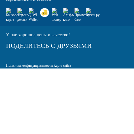
У нас хорошие цены и качество!
ПОДЕЛИТЕСЬ С ДРУЗЬЯМИ
Политика конфиденциальности
Карта сайта
© 2005-2026 Интернет-магазин расходных материалов для печати
КАРТРИДЖИ.РФ
125464 г. Москва, ТК Митинский радиорынок, Пятницкое шоссе,
вл. 18
sale@standardcopy.ru
+7 (495) 749-65-21
9:00 - 19:30 ежедневно