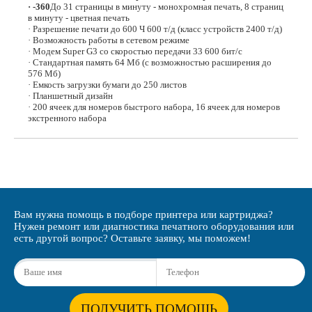
· -360
До 31 страницы в минуту - монохромная печать, 8 страниц
в минуту - цветная печать
· Разрешение печати до 600 Ч 600 т/д (класс устройств 2400 т/д)
· Возможность работы в сетевом режиме
· Модем Super G3 со скоростью передачи 33 600 бит/с
· Стандартная память 64 Мб (с возможностью расширения до
576 Мб)
· Емкость загрузки бумаги до 250 листов
· Планшетный дизайн
· 200 ячеек для номеров быстрого набора, 16 ячеек для номеров
экстренного набора
Вам нужна помощь в подборе принтера или картриджа?
Нужен ремонт или диагностика печатного оборудования или
есть другой вопрос? Оставьте заявку, мы поможем!
ПОЛУЧИТЬ ПОМОЩЬ