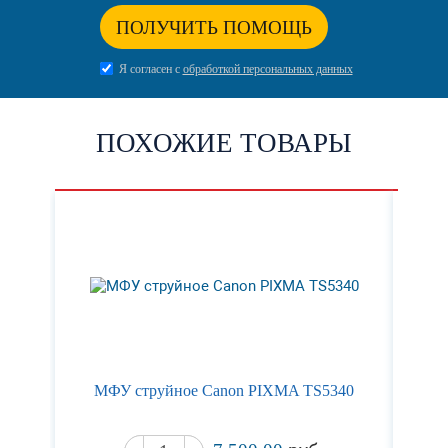
ПОЛУЧИТЬ ПОМОЩЬ
Я согласен с
обработкой персональных данных
ПОХОЖИЕ ТОВАРЫ
МФУ струйное Canon PIXMA TS5340
Ст