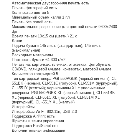
Автоматическая двусторонняя печать есть
Печать фотографий есть
Количество цветов 5
Минимальный объем капли 1 пл
Печать без полей есть
Максимальное разрешение для цветной печати 9600x2400
dpi
Время печати 10x15 см (цветн.) 21 с
Лотки
Подача бумаги 145 лист. (стандартная), 145 лист.
(максимальная)
Расходные материалы
Плотность бумаги 64-300 г/м2
Печать на: карточках, пленках, этикетках, фотобумаге,
CD/DVD, глянцевой бумаге, конвертах, матовой бумаге
Количество картриджей 5
Тип картриджа/тонера PGI-550PGBK (черный пигмент), CLI-
551BK (черный), CLI-551C (голубой), CLI-551M (пурпурный),
CLI-551Y (желтый); чернильницы XL с увеличенным
ресурсом: PGI-550PGBK XL (черный пигмент), CLI-551BK
XL (черный), CLI-551C XL (голубой), CLI-551M XL
(пурпурный), CLI-551Y XL (желтый)
Интерфейсы
Интерфейсы Wi-Fi, 802.11n, USB 2.0
Поддержка AirPrint есть
Шрифты и языки управления
Поддержка PostScript нет
Дополнительная информация