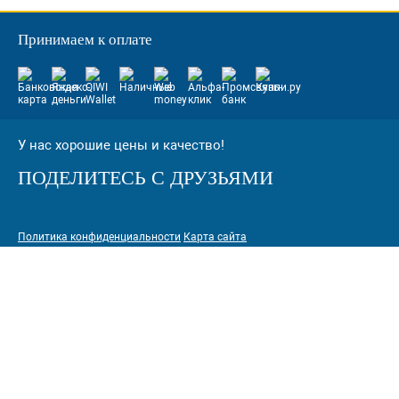
Принимаем к оплате
У нас хорошие цены и качество!
ПОДЕЛИТЕСЬ С ДРУЗЬЯМИ
Политика конфиденциальности
Карта сайта
© 2005-2026 Интернет-магазин расходных материалов для печати
КАРТРИДЖИ.РФ
125464 г. Москва, ТК Митинский радиорынок, Пятницкое шоссе,
вл. 18
sale@standardcopy.ru
+7 (495) 749-65-21