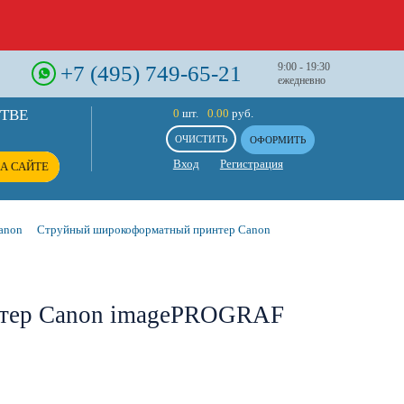
+7 (495) 749-65-21
9:00 - 19:30
ежедневно
СТВЕ
0
шт.
0.00
руб.
ОЧИСТИТЬ
ОФОРМИТЬ
Вход
Регистрация
А САЙТЕ
anon
Струйный широкоформатный принтер Canon
нтер Canon imagePROGRAF