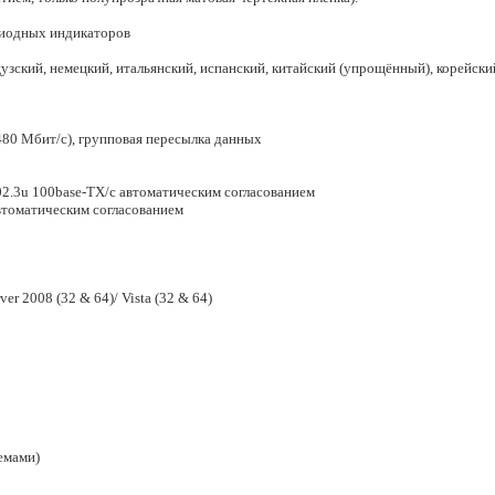
диодных индикаторов
зский, немецкий, итальянский, испанский, китайский (упрощённый), корейский
480 Мбит/с), групповая пересылка данных
02.3u 100base-TX/с автоматическим согласованием
автоматическим согласованием
ver 2008 (32 & 64)/ Vista (32 & 64)
емами)