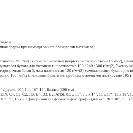
ыводом
чная подача при помощи рычага блокировки материала)
отностью 90 г/м^(2), бумага с матовым покрытием плотностью 90 г/м^(2), высо
олуматовая бумага для фотопечати плотностью 190 / 240 / 300 г/м^(2), "жемчуж
непрозрачная белая бумага плотностью 120 г/м^(2), самоклеящаяся бумага для 
стью 180 г/м^(2), глянцевая бумага для пробных отпечатков плотностью 195 г/
" Другие: 10", 14", 16", 17", Баннер (300 мм)
IN: C4, C3, C2; JIS: B4, B3, B2; ANSI: 8.5 x 11", 8.5 x 14", 11 x 17", 13 x 19", 1
", 10 x 15", 16 x 20" (американские форматы фотографий);плакат: 20 x 30", 300 