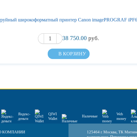
руйный широкоформатный принтер Canon imagePROGRAF iPF
38 750.00
руб.
В КОРЗИНУ
Яндекс-
QIWI
Web
Наличные
деньги
Wallet
money
О КОМПАНИИ
125464 г. Москва, ТК Митин
радиорынок, Пятницкое шосс