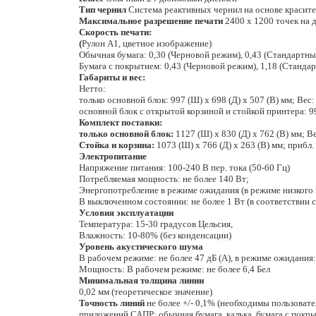
Тип чернил
Система реактивных чернил на основе красител
Максимальное разрешение печати
2400 x 1200 точек на
Скорость печати:
(
Рулон A1, цветное изображение)
Обычная бумага: 0,30 (Черновой режим), 0,43 (Стандартн
Бумага с покрытием: 0,43 (Черновой режим), 1,18 (Станда
Габариты и вес:
Нетто:
только основной блок: 997 (Ш) x 698 (Д) x 507 (В) мм; Вес:
основной блок с открытой корзиной и стойкой принтера: 99
Комплект поставки:
только основной блок:
1127 (Ш) x 830 (Д) x 762 (В) мм; Ве
Стойка и корзина:
1073 (Ш) x 766 (Д) x 263 (В) мм; прибл. в
Электропитание
Напряжение питания: 100-240 В пер. тока (50-60 Гц)
Потребляемая мощность: не более 140 Вт;
Энергопотребление в режиме ожидания (в режиме низкого по
В выключенном состоянии: не более 1 Вт (в соответствии
Условия эксплуатации
Температура: 15-30 градусов Цельсия,
Влажность: 10-80% (без конденсации)
Уровень акустического шума
В рабочем режиме: не более 47 дБ (A), в режиме ожидания:
Мощность: В рабочем режиме: не более 6,4 Бел
Минимальная толщина линии
0,02 мм (теоретическое значение)
Точность линий
не более +/- 0,1% (необходимы пользовате
приложений САПР: обычная бумага, калька, бумага с покры