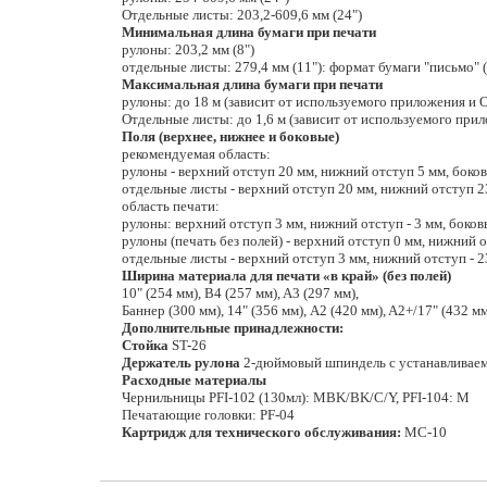
Отдельные листы: 203,2-609,6 мм (24")
Минимальная длина бумаги при печати
рулоны: 203,2 мм (8")
отдельные листы: 279,4 мм (11"): формат бумаги "письмо" 
Максимальная длина бумаги при печати
рулоны: до 18 м (зависит от используемого приложения и 
Отдельные листы: до 1,6 м (зависит от используемого при
Поля (верхнее, нижнее и боковые)
рекомендуемая область:
рулоны - верхний отступ 20 мм, нижний отступ 5 мм, боков
отдельные листы - верхний отступ 20 мм, нижний отступ 23
область печати:
рулоны: верхний отступ 3 мм, нижний отступ - 3 мм, боковы
рулоны (печать без полей) - верхний отступ 0 мм, нижний от
отдельные листы - верхний отступ 3 мм, нижний отступ - 2
Ширина материала для печати «в край» (без полей)
10" (254 мм), B4 (257 мм), A3 (297 мм),
Баннер (300 мм), 14" (356 мм), A2 (420 мм), A2+/17" (432 мм
Дополнительные принадлежности:
Стойка
ST-26
Держатель рулона
2-дюймовый шпиндель с устанавливаем
Расходные материалы
Чернильницы PFI-102 (130мл): MBK/BK/C/Y, PFI-104: M
Печатающие головки: PF-04
Картридж для технического обслуживания:
MC-10