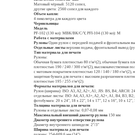
Матовый чёрный: 5120 сопел,
другие цвета: 2560 сопел для каждого
Объем капли:
4 пиколитра для каждого цвета
Чернильницы
Модель
PF-102 (130 мл): MBK/BK/C/Y, PFI-104 (130 мл): M
Работа с материалами
Рулоны
Один рулон с передней подачей и фронтальным в
Отдельные листы
верхняя подача, фронтальный вывод (ру
Тип материала для печати
Рулоны:
Обычная бумага плотностью 80 г/м^(2), обычная бумага пл
плотностью 190 / 240 / 300 г/м^(2), высококачественная п
с матовым покрытием плотностью 120 / 140 / 180 г/м^(2), 
защитная бумага для печати с высоким разрешением плотно
плотностью 195 / 255 г/м^(2).
Форматы материалов для печати:
Рулон (ширина): ISO: A3, A2, A2+, A1; JIS: BS, B4; ARCH: 24
отдельные листы: ISO: A4, A3, A3+, A2, A2+, A1, B4, B3, B2; D
фотобумага: 20 x 24", 18 x 22", 14 x 17", 12 x 16", 10 x 12
Толщина материала для печати
Рулоны и отдельные листы: 0,07-0,08 мм
Максимальный внешний диаметр рулона
150 мм
Диаметр внутреннего отверстия рулона
Диаметр внутреннего шпинделя: 2"/3"
Ширина материала для печати
рулоны: 254-609,6 мм (24")