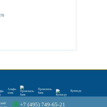
670
Альфа-
Промсвязь-
Куппи.ру
клик
банк
ский
+7 (495) 749-65-21
е, вл.