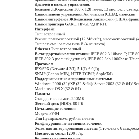
Дисплей и панель управления:
Большой ЖК-дисплей 160 х 128 точек, 13 кнопок, 5 свето
Языки панели управления
Английский (США), японский
Языки интерфейса ЖК-дисплея
Английский (США), францу
Языки принтера
GARO, HP-GL/2,HP RTL
Интерфейс
Тип: встроенный
Режим: полноскоростной (12 Мбит/с), высокоскоростной (
Тип разъёма: разъём типа В (4 контакта)
Ethernet
Тип: встроенный
В стандартной комплектации:
IEEE 802.3 10base-T; IEE 8
IEEE 802.3 (полный дуплекс), IEEE 802.3ab 1000base-T/с 
Протокол
IPX/SPX (Netware 4.2(J), 5.1(J), 6.0(J))
SNMP (Canon-MIB), HTTP, TCP/IP, AppleTalk
Поддерживаемые операционные системы:
Windows: 2000 (32)/XP (32 & 64)/ Server 2003 (32 & 64)/ Ser
Macintosh: OS X (32 & 64)
Память:
Стандартная память 256МБ
Жесткий диск (HDD): 80 ГБ
Печатающие головки:
Модель PF-04
Тип
Пузырьково-струйная печать
Конфигурация печатающих головок
6-цветная интегрированная система (1 головка с 6 микросх
Плотность сопел
1200 т./д.
Количество сопел на чип: