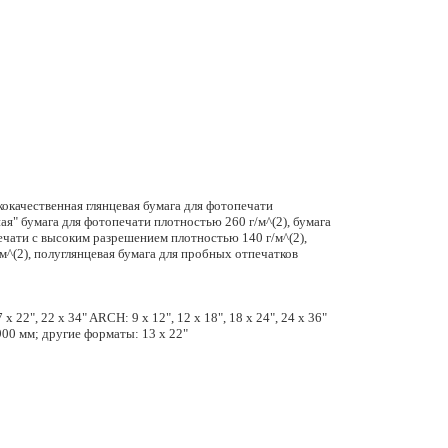
кокачественная глянцевая бумага для фотопечати
ная" бумага для фотопечати плотностью 260 г/м^(2), бумага
печати с высоким разрешением плотностью 140 г/м^(2),
м^(2), полуглянцевая бумага для пробных отпечатков
7 x 22", 22 x 34" ARCH: 9 x 12", 12 x 18", 18 x 24", 24 x 36"
x 900 мм; другие форматы: 13 x 22"