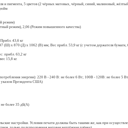
я и пигмента, 5 цветов (2 чёрных матовых, чёрный, синий, малиновый, жёлтый
 дюйм
ый режим)
ртный режим), 2,06 (Режим повышенного качества)
 Прибл. 43,6 кг
7 (Ш) x 870 (Д) x 1062 (В) мм; Вес прибл. 53,9 кг (с учетом держателя бумаги
с: прибл. 63,2 кг
ес 15,8 кг.
требления энергии): 220 В - 240 В: не более 6 Вт; 100В - 120В: не более 5 В
 с указом Президента США)
 не более 35 дБ(А)
льские настройки. Условия печати должны быть такими же, как при осуществл
тием, только полупрозрачная матовая чертёжная плёнка).