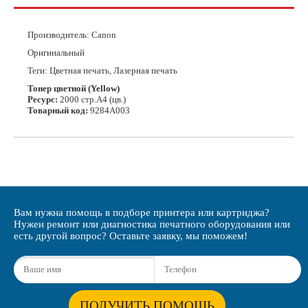
Производитель:
Canon
Оригинальный
Теги: Цветная печать, Лазерная печать
Тонер цветной
(Yellow)
Ресурс:
2000 стр.А4 (цв.)
Товарный код:
9284A003
Вам нужна помощь в подборе принтера или картриджа?
Нужен ремонт или диагностика печатного оборудования или
есть другой вопрос? Оставьте заявку, мы поможем!
ПОЛУЧИТЬ ПОМОЩЬ