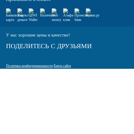
У нас хорошие цены и качество!
ПОДЕЛИТЕСЬ С ДРУЗЬЯМИ
Политика конфиденциальности
Карта сайта
© 2005-2026 Интернет-магазин расходных материалов для печати
КАРТРИДЖИ.РФ
125464 г. Москва, ТК Митинский радиорынок, Пятницкое шоссе,
вл. 18
sale@standardcopy.ru
+7 (495) 749-65-21
9:00 - 19:30 ежедневно