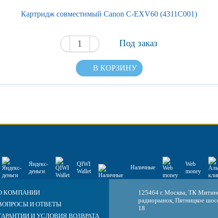
Картридж совместимый Canon C-EXV60 (4311C001)
Под заказ
В КОРЗИНУ
Яндекс-
QIWI
Web
Наличные
деньги
Wallet
money
О КОМПАНИИ
125464 г. Москва, ТК Митин
радиорынок, Пятницкое шосс
ВОПРОСЫ И ОТВЕТЫ
18
ГАРАНТИИ И УСЛОВИЯ ВОЗВРАТА