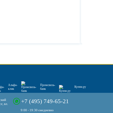
Альфа-
Промсвязь-
Куппи.ру
клик
банк
ский
+7 (495) 749-65-21
е, вл.
9:00 - 19:30 ежедневно