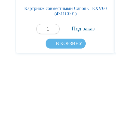
Картридж совместимый Canon C-EXV60
Кар
(4311C001)
Под заказ
В КОРЗИНУ