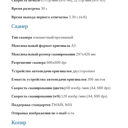
Скорость печати
65 стр/мин (ч/б А4), 32 стр/мин (ч/б А3)
Время разогрева
30 с
Время выхода первого отпечатка
3.30 c (ч/б)
Сканер
Тип сканера
планшетный/протяжный
Максимальный формат оригинала
A3
Максимальный размер сканирования
297x420 мм
Разрешение сканера
600x600 dpi
Устройство автоподачи оригиналов
двустороннее
Емкость устройства автоподачи оригиналов
300 листов
Скорость сканирования (цветн.)
60 изобр./мин (A4, 600 dpi)
Скорость сканирования (ч/б)
120 изобр./мин (A4, 600 dpi)
Поддержка стандартов
TWAIN, WIA
Отправка изображения по e-mail
есть
Копир