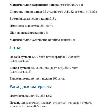
Максимальное разрешение копира (ч/б)
600x600 dpi
Скорость копирования
65 стр/мин (ч/б А4), 32 стр/мин (ч/б А3)
Время выхода первой копии
3.3 с
Изменение масштаба
25-400 %
Шаг масштабирования
1 %
Максимальное количество копий за цикл
9999
Лотки
Подача бумаги
4200 лист. (стандартная), 7700 лист.
(максимальная)
Вывод бумаги
250 лист. (стандартный), 3500 лист.
(максимальный)
Емкость лотка ручной подачи
100 лист.
Расходные материалы
Плотность бумаги
52-256 г/м2
Печать на:
карточках, пленках, этикетках, глянцевой бумаге,
конвертах, матовой бумаге