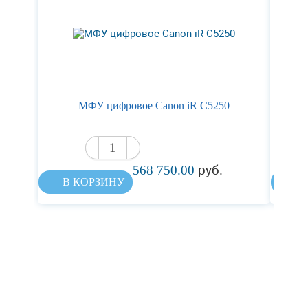
МФ
МФУ цифровое Canon iR C5250
568 750.00
руб.
В КОРЗИНУ
В