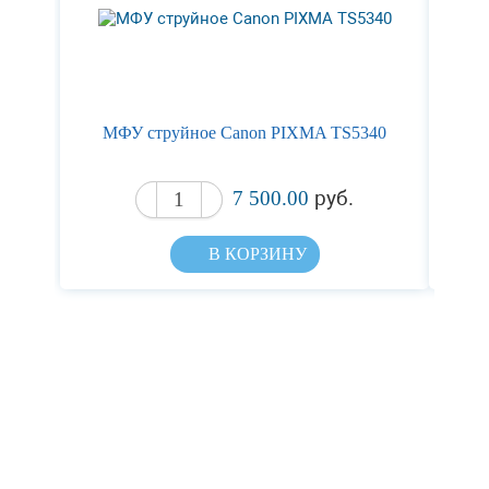
МФУ струйное Canon PIXMA TS5340
Ст
7 500.00
руб.
В КОРЗИНУ