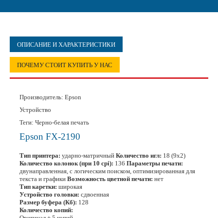
ОПИСАНИЕ И ХАРАКТЕРИСТИКИ
ПОЧЕМУ СТОИТ КУПИТЬ У НАС
Производитель:
Epson
Устройство
Теги: Черно-белая печать
Epson FX-2190
Тип принтера:
ударно-матричный
Количество игл:
18 (9x2)
Количество колонок (при 10 cpi):
136
Параметры печати:
двунаправленная, с логическим поиском, оптимизированная для
текста и графики
Возможность цветной печати:
нет
Тип каретки:
широкая
Устройство головки:
сдвоенная
Размер буфера (Кб):
128
Количество копий:
Оригинал + 5 копий.