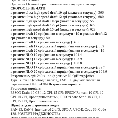
Оригинал + 6 копий при опциональном тянущем тракторе
СКОРОСТЬ ПЕЧАТИ:
в режиме ultra high speed draft 10 cpi (знаков в секунду):
566
в режиме ultra high speed draft 12 cpi (знаков в секунду):
680
в режиме high speed draft 10 cpi (знаков в секунду):
559
в режиме high speed draft 12 cpi (знаков в секунду):
627
в режиме high speed draft 15 cpi (знаков в секунду):
629
в режиме draft 10 cpi (знаков в секунду):
419
в режиме draft 12
cpi (знаков в секунду):
503
в режиме draft 15 cpi (знаков в секунду):
405
в режиме draft 17 cpi; сжатый шрифт (знаков в секунду):
359
в режиме draft 20 cpi; сжатый шрифт (знаков в секунду):
419
в режиме NLQ 10 cpi (знаков в секунду):
104.4
в режиме NLQ 12 cpi (знаков в секунду):
125.9
в режиме NLQ 15 cpi (знаков в секунду):
100.8
в режиме NLQ 17 cpi; сжатый шрифт (знаков в секунду):
89.7
в режиме NLQ 20 cpi; сжатый шрифт (знаков в секунду):
104.6
Разрешение, dpi:
240 x 144 (в режиме NLQ)
Интерфейс:
Type B level 2 (свободный слот), USB 1.1, двунаправленный
параллельный IEEE-1284
Встроенные шрифты:
Растровые шрифты:
EPSON Draft: 10 CPI, 12 CPI, 15 CPI; EPSON Roman: 10 CPI, 12
CPI, 15 CPI, Пропорциональный; EPSON Sans Serif: 10 CPI, 12
CPI, 15 CPI, Пропорциональный.
Шрифты для штриховых кодов:
EAN-13, EAN-8, Interleaved 2 of 5, UPC-A, UPC-E, Code 39, Code
128, POSTNET
НАДЕЖНОСТЬ:
Наработка на отказ (MTBF) при 25% заполнении (часы):