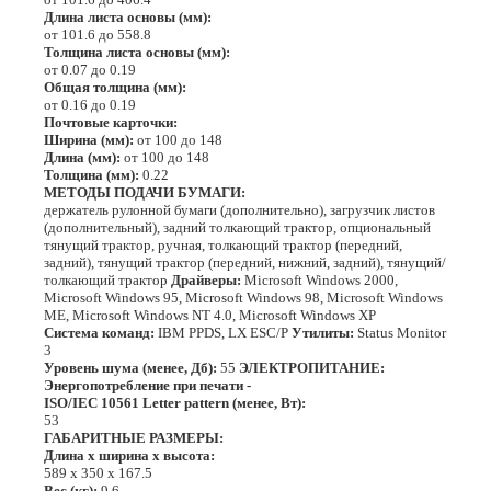
Длина листа основы (мм):
от 101.6 до 558.8
Толщина листа основы (мм):
от 0.07 до 0.19
Общая толщина (мм):
от 0.16 до 0.19
Почтовые карточки:
Ширина (мм):
от 100 до 148
Длина (мм):
от 100 до 148
Толщина (мм):
0.22
МЕТОДЫ ПОДАЧИ БУМАГИ:
держатель рулонной бумаги (дополнительно), загрузчик листов
(дополнительный), задний толкающий трактор, опциональный
тянущий трактор, ручная, толкающий трактор (передний,
задний), тянущий трактор (передний, нижний, задний), тянущий/
толкающий трактор
Драйверы:
Microsoft Windows 2000,
Microsoft Windows 95, Microsoft Windows 98, Microsoft Windows
ME, Microsoft Windows NT 4.0, Microsoft Windows XP
Система команд:
IBM PPDS, LX ESC/P
Утилиты:
Status Monitor
3
Уровень шума (менее, Дб):
55
ЭЛЕКТРОПИТАНИЕ:
Энергопотребление при печати -
ISO/IEC 10561 Letter pattern (менее, Вт):
53
ГАБАРИТНЫЕ РАЗМЕРЫ:
Длина х ширина х высота:
589 х 350 х 167.5
Вес (кг):
9.6