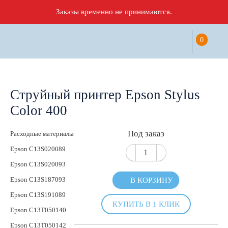
Заказы временно не принимаются.
0
Струйный принтер Epson Stylus
Color 400
Под заказ
Расходные материалы
Epson C13S020089
Epson C13S020093
Epson C13S187093
В КОРЗИНУ
Epson C13S191089
КУПИТЬ В 1 КЛИК
Epson C13T050140
Epson C13T050142