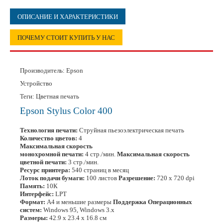
ОПИСАНИЕ И ХАРАКТЕРИСТИКИ
ПОЧЕМУ СТОИТ КУПИТЬ У НАС
Производитель:
Epson
Устройство
Теги: Цветная печать
Epson Stylus Color 400
Технология печати:
Струйная пьезоэлектрическая печать
Количество цветов:
4
Максимальная скорость
монохромной печати:
4 стр./мин.
Максимальная скорость
цветной печати:
3 стр./мин.
Ресурс принтера:
540 страниц в месяц
Лоток подачи бумаги:
100 листов
Разрешение:
720 х 720 dpi
Память:
10К
Интерфейс:
LPT
Формат:
A4 и меньшие размеры
Поддержка Операционных
систем:
Windows 95, Windows 3.x
Размеры:
42.9 х 23.4 х 16.8 см