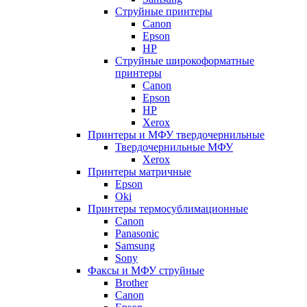
Струйные принтеры
Canon
Epson
HP
Струйные широкоформатные
принтеры
Canon
Epson
HP
Xerox
Принтеры и МФУ твердочернильные
Твердочернильные МФУ
Xerox
Принтеры матричные
Epson
Oki
Принтеры термосублимационные
Canon
Panasonic
Samsung
Sony
Факсы и МФУ струйные
Brother
Canon