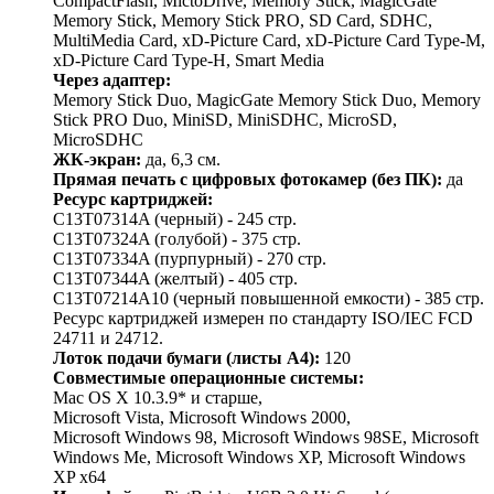
CompactFlash, MictoDrive, Memory Stick, MagicGate
Memory Stick, Memory Stick PRO, SD Card, SDHC,
MultiMedia Card, xD-Picture Card, xD-Picture Card Type-M,
xD-Picture Card Type-H, Smart Media
Через адаптер:
Memory Stick Duo, MagicGate Memory Stick Duo, Memory
Stick PRO Duo, MiniSD, MiniSDHC, MicroSD,
MicroSDHC
ЖК-экран:
да, 6,3 см.
Прямая печать с цифровых фотокамер (без ПК):
да
Ресурс картриджей:
C13T07314A (черный) - 245 стр.
C13T07324A (голубой) - 375 стр.
C13T07334A (пурпурный) - 270 стр.
C13T07344A (желтый) - 405 стр.
C13T07214A10 (черный повышенной емкости) - 385 стр.
Ресурс картриджей измерен по стандарту ISO/IEC FCD
24711 и 24712.
Лоток подачи бумаги (листы А4):
120
Совместимые операционные системы:
Mac OS X 10.3.9* и старше,
Microsoft Vista, Microsoft Windows 2000,
Microsoft Windows 98, Microsoft Windows 98SE, Microsoft
Windows Me, Microsoft Windows XP, Microsoft Windows
XP x64