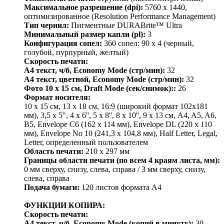
Максимальное разрешение (dpi):
5760 x 1440,
оптимизированное (Resolution Performance Management)
Тип чернил:
Пигментные DURABrite™ Ultra
Минимальный размер капли (pl):
3
Конфигурация сопел:
360 сопел: 90 х 4 (черный,
голубой, пурпурный, желтый)
Скорость печати:
A4 текст, ч/б, Economy Mode (стр/мин):
32
A4 текст, цветной, Economy Mode (стр/мин):
32
Фото 10 х 15 см, Draft Mode (сек/снимок)::
26
Формат носителя:
10 х 15 см, 13 х 18 см, 16:9 (широкий формат 102х181
мм), 3,5 x 5", 4 х 6'', 5 x 8'', 8 x 10'', 9 х 13 см, A4, A5, A6,
B5, Envelope C6 (162 x 114 мм), Envelope DL (220 x 110
мм), Envelope No 10 (241,3 x 104,8 мм), Half Letter, Legal,
Letter, определенный пользователем
Область печати:
210 x 297 мм
Границы области печати (по всем 4 краям листа, мм):
0 мм сверху, снизу, слева, справа / 3 мм сверху, снизу,
слева, справа
Подача бумаги:
120 листов формата А4
ФУНКЦИИ КОПИРА:
Скорость печати:
A4 текст, ч/б, Economy Mode (копий в минуту):
30