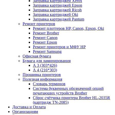
Заправка картриджей Xerox
Заправка картриджей Epson
Заправка картриджей Ricoh
Заправка картриджей Oki
Заправка картриджей Pantum
Ремонт принтеров
Ремонт плоттеров HP, Canon, Epson, Oki
Ремонт Brother
Ремонт Canon
Ремонт Epson
Ремонт принтеров и МФУ HP
Ремонт Samsung
Офисная бумага
Бумага для ламинирования
А 3 (303*426)
А 4 (216*303)
Прошивка принтеров
Полезная информация
Словарь терминов
Система буквенных обозначений опций
печатающих устройств Brother
Сброс счётчика принтера Brother HL-2035R
(картридж TN-2085)
Доставка и Оплата
Организациям