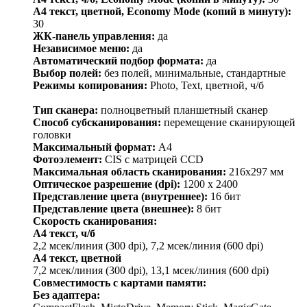
A4 текст, цветной, Economy Mode (копий в минуту):
30
ЖК-панель управления:
да
Независимое меню:
да
Автоматический подбор формата:
да
Выбор полей:
без полей, минимальные, стандартные
Режимы копирования:
Photo, Text, цветной, ч/б
Тип сканера:
полноцветный планшетный сканер
Способ субсканирования:
перемещение сканирующей
головки
Максимальный формат:
A4
Фотоэлемент:
CIS с матрицей CCD
Максимальная область сканирования:
216х297 мм
Оптическое разрешение (dpi):
1200 x 2400
Представление цвета (внутреннее):
16 бит
Представление цвета (внешнее):
8 бит
Скорость сканирования:
A4 текст, ч/б
2,2 мсек/линия (300 dpi), 7,2 мсек/линия (600 dpi)
A4 текст, цветной
7,2 мсек/линия (300 dpi), 13,1 мсек/линия (600 dpi)
Совместимость с картами памяти:
Без адаптера: