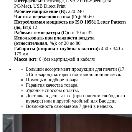
Интерфейсы:
PictBridge, USB 2.0 Hi-Speed (для
PC/Mac), USB Direct Print
Рабочее напряжение (B):
220-240
Частота переменного тока (Гц):
50-60
Потребляемая мощность по ISO 10561 Letter Pattern
(до, Вт):
12
Рабочая температура (C):
от 10 до 35
Использовать при влажности воздуха
(относительная, %):
от 20 до 80
Габариты (ширина х глубина х высота):
450 х 340 х
179 мм
Масса (кг):
6 (без картриджей и кабеля)
Большой ассортимент продукции для печати (17
516 товаров), который постоянно пополняется.
Помощь в подборе товара.
Гарантия качества товара.
Удобные способы оплаты.
Доставка в день заказа (при наличии свободного
курьера) или в другой удобный для Вас день.
Возможность самовывоза 7 дней в неделю.