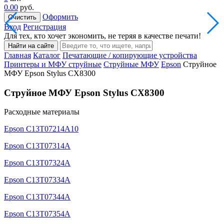
0.00
руб.
Оформить
Очистить
Вход
Регистрация
Для тех, кто хочет экономить, не теряя в качестве печати!
Найти на сайте
Главная
Каталог
Печатающие / копирующие устройства
Принтеры и МФУ струйные
Струйные МФУ
Epson
Струйное
МФУ Epson Stylus CX8300
Струйное МФУ Epson Stylus CX8300
Расходные материалы
Epson C13T07214A10
Epson C13T07314A
Epson C13T07324A
Epson C13T07334A
Epson C13T07344A
Epson C13T07354A