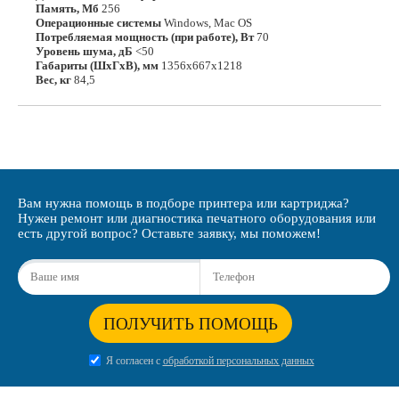
Память, Мб
256
Операционные системы
Windows, Mac OS
Потребляемая мощность (при работе), Вт
70
Уровень шума, дБ
<50
Габариты (ШхГхВ), мм
1356х667х1218
Вес, кг
84,5
Вам нужна помощь в подборе принтера или картриджа?
Нужен ремонт или диагностика печатного оборудования или
есть другой вопрос? Оставьте заявку, мы поможем!
ПОЛУЧИТЬ ПОМОЩЬ
Я согласен с
обработкой персональных данных