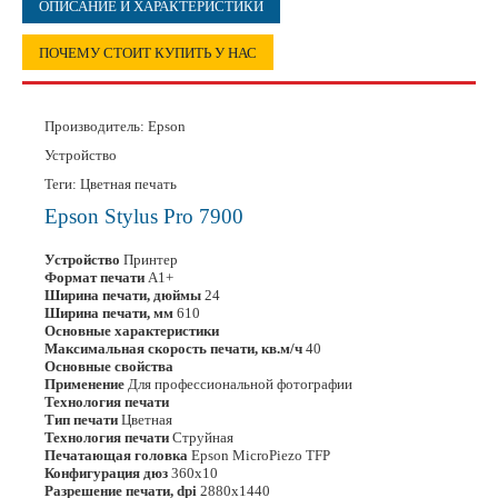
ОПИСАНИЕ И ХАРАКТЕРИСТИКИ
ПОЧЕМУ СТОИТ КУПИТЬ У НАС
Производитель:
Epson
Устройство
Теги: Цветная печать
Epson Stylus Pro 7900
Устройство
Принтер
Формат печати
A1+
Ширина печати, дюймы
24
Ширина печати, мм
610
Основные характеристики
Максимальная скорость печати, кв.м/ч
40
Основные свойства
Применение
Для профессиональной фотографии
Технология печати
Тип печати
Цветная
Технология печати
Струйная
Печатающая головка
Epson MicroPiezo TFP
Конфигурация дюз
360x10
Разрешение печати, dpi
2880x1440