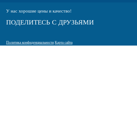
У нас хорошие цены и качество!
ПОДЕЛИТЕСЬ С ДРУЗЬЯМИ
Политика конфиденциальности
Карта сайта
© 2005-2026 Интернет-магазин расходных материалов для печати
КАРТРИДЖИ.РФ
125464 г. Москва, ТК Митинский радиорынок, Пятницкое шоссе,
вл. 18
sale@standardcopy.ru
+7 (495) 749-65-21
9:00 - 19:30 ежедневно
Разработка и продвижение сайта
Site-up.ru