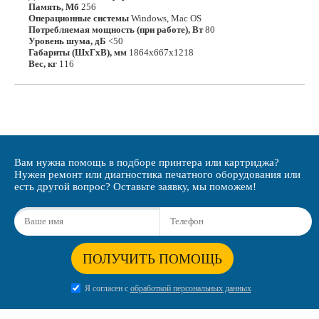
Память, Мб
256
Операционные системы
Windows, Mac OS
Потребляемая мощность (при работе), Вт
80
Уровень шума, дБ
<50
Габариты (ШхГхВ), мм
1864х667х1218
Вес, кг
116
Вам нужна помощь в подборе принтера или картриджа?
Нужен ремонт или диагностика печатного оборудования или
есть другой вопрос? Оставьте заявку, мы поможем!
ПОЛУЧИТЬ ПОМОЩЬ
Я согласен с
обработкой персональных данных