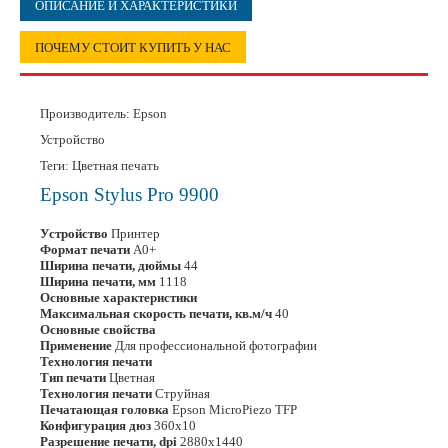
ОПИСАНИЕ И ХАРАКТЕРИСТИКИ
ПОЧЕМУ СТОИТ КУПИТЬ У НАС
Производитель:
Epson
Устройство
Теги: Цветная печать
Epson Stylus Pro 9900
Устройство
Принтер
Формат печати
А0+
Ширина печати, дюймы
44
Ширина печати, мм
1118
Основные характеристики
Максимальная скорость печати, кв.м/ч
40
Основные свойства
Применение
Для профессиональной фотографии
Технология печати
Тип печати
Цветная
Технология печати
Струйная
Печатающая головка
Epson MicroPiezo TFP
Конфигурация дюз
360x10
Разрешение печати, dpi
2880x1440