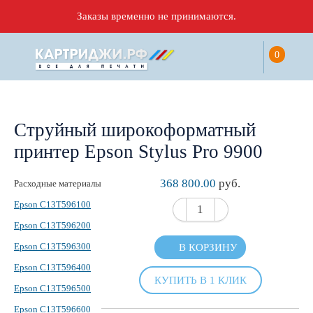
Заказы временно не принимаются.
0
Струйный широкоформатный
принтер Epson Stylus Pro 9900
368 800.00
руб.
Расходные материалы
Epson C13T596100
Epson C13T596200
Epson C13T596300
В КОРЗИНУ
Epson C13T596400
КУПИТЬ В 1 КЛИК
Epson C13T596500
Epson C13T596600