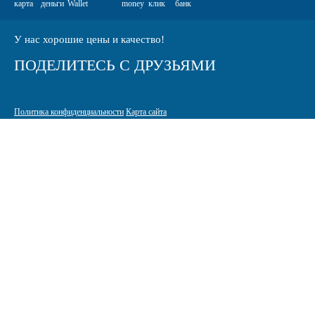
У нас хорошие цены и качество!
ПОДЕЛИТЕСЬ С ДРУЗЬЯМИ
Политика конфиденциальности
Карта сайта
© 2005-2026 Интернет-магазин расходных материалов для печати
КАРТРИДЖИ.РФ
125464 г. Москва, ТК Митинский радиорынок, Пятницкое шоссе,
вл. 18
sale@standardcopy.ru
+7 (495) 749-65-21
9:00 - 19:30 ежедневно
Разработка и продвижение сайта
Site-up.ru