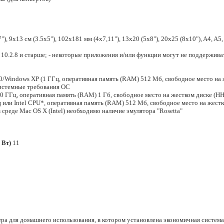
), 9x13 см (3.5x5"), 102х181 мм (4x7,11"), 13x20 (5x8"), 20x25 (8x10"), A4, A5, A
10.2.8 и старше; - некоторые приложения и/или функции могут не поддержива
/Windows XP (1 ГГц, оперативная память (RAM) 512 Мб, свободное место на 
. системные требования ОС
00 ГГц, оперативная память (RAM) 1 Гб, свободное место на жестком диске (H
ц или Intel CPU*, оперативная память (RAM) 512 Мб, свободное место на жестк
среде Mac OS X (Intel) необходимо наличие эмулятора "Rosetta"
 Вт)
11
ра для домашнего использования, в котором установлена экономичная система