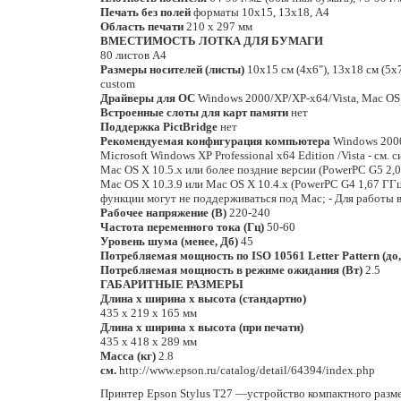
Печать без полей
форматы 10х15, 13х18, А4
Область печати
210 х 297 мм
ВМЕСТИМОСТЬ ЛОТКА ДЛЯ БУМАГИ
80 листов А4
Размеры носителей (листы)
10х15 см (4x6"), 13х18 см (5x7"
custom
Драйверы для ОС
Windows 2000/XP/XP-x64/Vista, Mac OS 
Встроенные слоты для карт памяти
нет
Поддержка PictBridge
нет
Рекомендуемая конфигурация компьютера
Windows 2000
Microsoft Windows XP Professional x64 Edition /Vista - см
Mac OS X 10.5.х или более поздние версии (PowerPC G5 2,
Mac OS X 10.3.9 или Mac OS X 10.4.х (PowerPC G4 1,67 ГГ
функции могут не поддерживаться под Mac; - Для работы в 
Рабочее напряжение (B)
220-240
Частота переменного тока (Гц)
50-60
Уровень шума (менее, Дб)
45
Потребляемая мощность по ISO 10561 Letter Pattern (до,
Потребляемая мощность в режиме ожидания (Вт)
2.5
ГАБАРИТНЫЕ РАЗМЕРЫ
Длина х ширина х высота (стандартно)
435 х 219 х 165 мм
Длина х ширина х высота (при печати)
435 х 418 х 289 мм
Масса (кг)
2.8
см.
http://www.epson.ru/catalog/detail/64394/index.php
Принтер Epson Stylus T27 —устройство компактного разме