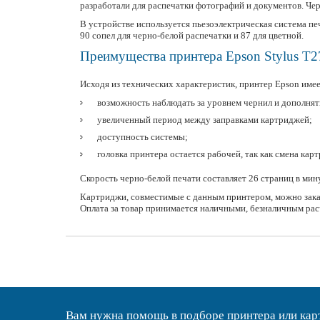
разработали для распечатки фотографий и документов. Че
В устройстве используется пьезоэлектрическая система пе
90 сопел для черно-белой распечатки и 87 для цветной.
Преимущества принтера Epson Stylus T2
Исходя из технических характеристик, принтер Epson имее
возможность наблюдать за уровнем чернил и дополнять 
увеличенный период между заправками картриджей;
доступность системы;
головка принтера остается рабочей, так как смена ка
Скорость черно-белой печати составляет 26 страниц в мин
Картриджи, совместимые с данным принтером, можно зака
Оплата за товар принимается наличными, безналичным расч
Вам нужна помощь в подборе принтера или ка