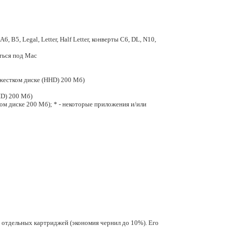
6, B5, Legal, Letter, Half Letter, конверты С6, DL, N10,
ться под Mac
жестком диске (HHD) 200 Мб)
HD) 200 Мб)
ом диске 200 Мб); * - некоторые приложения и/или
 отдельных картриджей (экономия чернил до 10%). Его