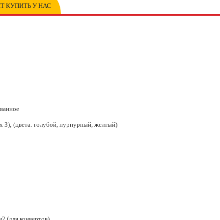
Т КУПИТЬ У НАС
ованное
 х 3); (цвета: голубой, пурпурный, желтый)
м2 (для конвертов)