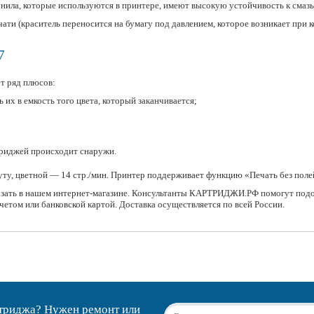
рнила, которые используются в принтере, имеют высокую устойчивость к смаз
чати (краситель переносится на бумагу под давлением, которое возникает при
7
т ряд плюсов:
их в емкость того цвета, который заканчивается;
ртриджей происходит снаружи.
уту, цветной — 14 стр./мин. Принтер поддерживает функцию «Печать без полей
зать в нашем интернет-магазине. Консультанты КАРТРИДЖИ.РФ помогут подоб
етом или банковской картой. Доставка осуществляется по всей России.
ртриджа? Нужен ремонт или