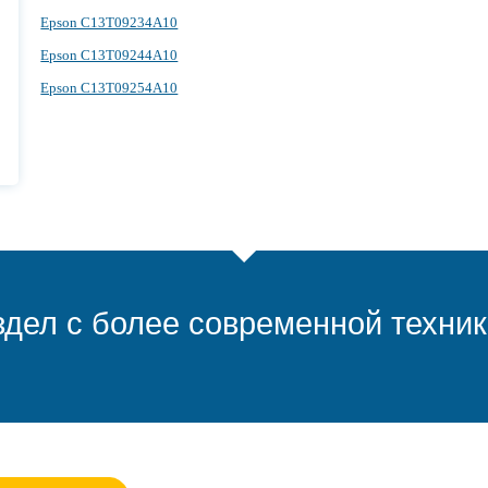
Epson C13T09234A10
Epson C13T09244A10
Epson C13T09254A10
дел с более современной техник