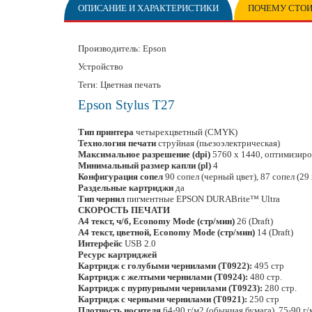
ОПИСАНИЕ И ХАРАКТЕРИСТИКИ
ПОЧЕМУ СТОИ
Производитель:
Epson
Устройство
Теги: Цветная печать
Epson Stylus T27
Тип принтера
четырехцветный (CMYK)
Технология печати
струйная (пьезоэлектрическая)
Максимальное разрешение (dpi)
5760 x 1440, оптимизир
Минимальный размер капли (pl)
4
Конфигурация сопел
90 сопел (черный цвет), 87 сопел (29
Раздельные картриджи
да
Тип чернил
пигментные EPSON DURABrite™ Ultra
СКОРОСТЬ ПЕЧАТИ
A4 текст, ч/б, Economy Mode (стр/мин)
26 (Draft)
A4 текст, цветной, Economy Mode (стр/мин)
14 (Draft)
Интерфейс
USB 2.0
Ресурс картриджей
Картридж с голубыми чернилами (T0922):
495 стр
Картридж с желтыми чернилами (T0924):
480 стр.
Картридж с пурпурными чернилами (T0923):
280 стр.
Картридж с черными чернилами (T0921):
250 стр
Плотность носителя
64-90 г/м2 (обычная бумага), 75-90 г/