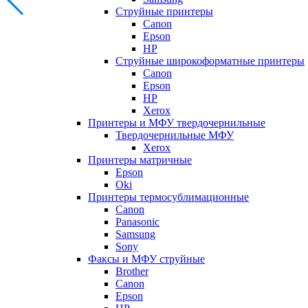
Струйные принтеры
Canon
Epson
HP
Струйные широкоформатные принтеры
Canon
Epson
HP
Xerox
Принтеры и МФУ твердочернильные
Твердочернильные МФУ
Xerox
Принтеры матричные
Epson
Oki
Принтеры термосублимационные
Canon
Panasonic
Samsung
Sony
Факсы и МФУ струйные
Brother
Canon
Epson