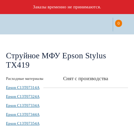
Заказы временно не принимаются.
0
Струйное МФУ Epson Stylus
TX419
Снят с производства
Расходные материалы
Epson C13T07314A
Epson C13T07324A
Epson C13T07334A
Epson C13T07344A
Epson C13T07354A