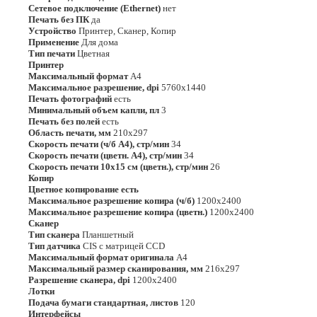
Сетевое подключение (Ethernet)
нет
Печать без ПК
да
Устройство
Принтер, Сканер, Копир
Применение
Для дома
Тип печати
Цветная
Принтер
Максимальный формат
A4
Максимальное разрешение, dpi
5760x1440
Печать фотографий
есть
Минимальный объем капли, пл
3
Печать без полей
есть
Область печати, мм
210х297
Скорость печати (ч/б А4), стр/мин
34
Скорость печати (цветн. А4), стр/мин
34
Скорость печати 10x15 см (цветн.), стр/мин
26
Копир
Цветное копирование есть
Максимальное разрешение копира (ч/б)
1200x2400
Максимальное разрешение копира (цветн.)
1200x2400
Сканер
Тип сканера
Планшетный
Тип датчика
CIS c матрицей CCD
Максимальный формат оригинала
А4
Максимальный размер сканирования, мм
216х297
Разрешение сканера, dpi
1200x2400
Лотки
Подача бумаги стандартная, листов
120
Интерфейсы