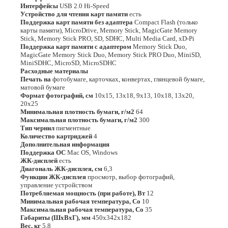
Интерфейсы
USB 2.0 Hi-Speed
Устройство для чтения карт памяти
есть
Поддержка карт памяти без адаптера
Compact Flash (только
карты памяти), MicroDrive, Memory Stick, MagicGate Memory
Stick, Memory Stick PRO, SD, SDHC, Multi Media Card, xD-Pi
Поддержка карт памяти с адаптером
Memory Stick Duo,
MagicGate Memory Stick Duo, Memory Stick PRO Duo, MiniSD,
MiniSDHC, MicroSD, MicroSDHC
Расходные материалы
Печать на
фотобумаге, карточках, конвертах, глянцевой бумаге,
матовой бумаге
Формат фотографий, см
10х15, 13х18, 9х13, 10х18, 13х20,
20х25
Минимальная плотность бумаги, г/м2
64
Максимальная плотность бумаги, г/м2
300
Тип чернил
пигментные
Количество картриджей
4
Дополнительная информация
Поддержка ОС
Mac OS, Windows
ЖК-дисплей
есть
Диагональ ЖК-дисплея, см
6,3
Функции ЖК-дисплея
просмотр, выбор фотографий,
управление устройством
Потребляемая мощность (при работе), Вт
12
Минимальная рабочая температура, Со
10
Максимальная рабочая температура, Со
35
Габариты (ШхВхГ), мм
450х342х182
Вес, кг
5,8