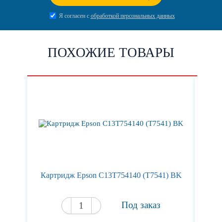
Я согласен с
обработкой персональных данных
ПОХОЖИЕ ТОВАРЫ
Картридж Epson C13T754140 (T7541) BK
К
Под заказ