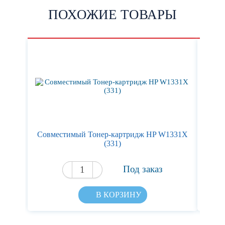
ПОХОЖИЕ ТОВАРЫ
Cовместимый Тонер-картридж HP W1331X
Ка
(331)
Под заказ
В КОРЗИНУ