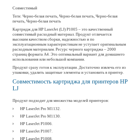
Совместимый
Теги: Черно-белая печать, Черно-белая печать, Черно-белая
печать, Черно-белая печать
Картридж для HP LaserJet (LJ) P1005 – это качественный
совместимый расходный материал. Продукт отличается
высоким качеством сборки, надежностью и по
эксплуатационным характеристикам не уступает оригинальным
расходным материалам. Ресурс черного картриджа – 2000
страниц формата А4. Это оптимальный вариант для домашнего
использования или небольшой компании.
Продукт сразу готов к эксплуатации. Достаточно извлечь его из
упаковки, удалить защитные элементы и установить в принтер.
Совместимость картриджа для принтеров HP
LJ
Продукт подходит для множества моделей принтеров:
HP LaserJet Pro M1132.
HP LaserJet Pro M1130.
HP LaserJet P1006.
HP LaserJet P1007.
HP LaserJet P1008.