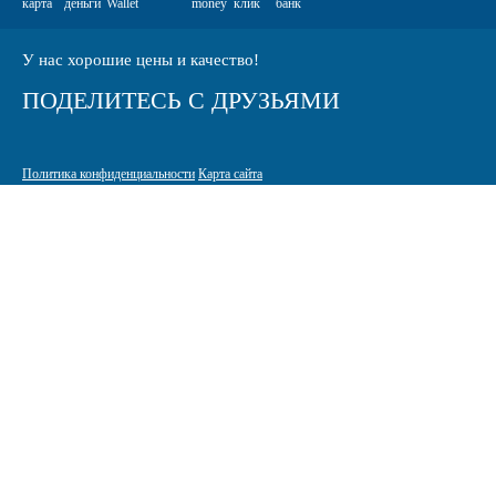
У нас хорошие цены и качество!
ПОДЕЛИТЕСЬ С ДРУЗЬЯМИ
Политика конфиденциальности
Карта сайта
© 2005-2026 Интернет-магазин расходных материалов для печати
КАРТРИДЖИ.РФ
125464 г. Москва, ТК Митинский радиорынок, Пятницкое шоссе,
вл. 18
sale@standardcopy.ru
+7 (495) 749-65-21
9:00 - 19:30 ежедневно
Разработка и продвижение сайта
Site-up.ru