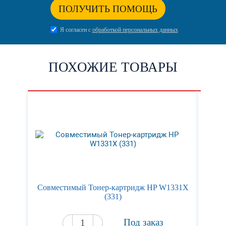
ПОЛУЧИТЬ ПОМОЩЬ
Я согласен с
обработкой персональных данных
ПОХОЖИЕ ТОВАРЫ
Cовместимый Тонер-картридж HP W1331X
Ка
(331)
Под заказ