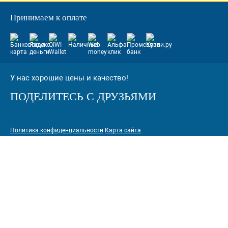
Принимаем к оплате
У нас хорошие цены и качество!
ПОДЕЛИТЕСЬ С ДРУЗЬЯМИ
Политика конфиденциальности
Карта сайта
© 2005-2026 Интернет-магазин расходных материалов для печати
КАРТРИДЖИ.РФ
125464 г. Москва, ТК Митинский радиорынок, Пятницкое шоссе,
вл. 18
sale@standardcopy.ru
+7 (495) 749-65-21