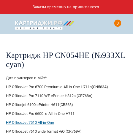
Заказы временно не принимаются.
0
Картридж HP CN054HE (№933XL
cyan)
Для принтеров и МФУ:
HP OfficeJet Pro 6700 Premium e-All-in-One H711n(CN583A)
HP OfficeJet Pro 7110 WF ePrinter H812a (CR768A)
HP Officejet 6100 ePrinter H611(CB863)
HP OfficeJet Pro 6600 e-All-in-One H711
HP OfficeJet 7510 All-in-One
HP OfficeJet 7610 wide format AiO (CR769A)