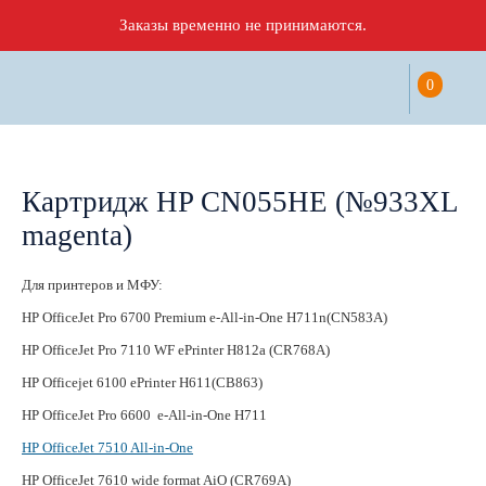
Заказы временно не принимаются.
0
Картридж HP CN055HE (№933XL
magenta)
Для принтеров и МФУ:
HP OfficeJet Pro 6700 Premium e-All-in-One H711n(CN583A)
HP OfficeJet Pro 7110 WF ePrinter H812a (CR768A)
HP Officejet 6100 ePrinter H611(CB863)
HP OfficeJet Pro 6600 e-All-in-One H711
HP OfficeJet 7510 All-in-One
HP OfficeJet 7610 wide format AiO (CR769A)