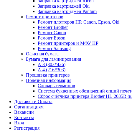
Заправка картриджей Ricoh
Заправка картриджей Oki
Заправка картриджей Pantum
Ремонт принтеров
Ремонт плоттеров HP, Canon, Epson, Oki
Ремонт Brother
Ремонт Canon
Ремонт Epson
Ремонт принтеров и МФУ HP
Ремонт Samsung
Офисная бумага
Бумага для ламинирования
А 3 (303*426)
А 4 (216*303)
Прошивка принтеров
Полезная информация
Словарь терминов
Система буквенных обозначений опций печат
Сброс счётчика принтера Brother HL-2035R (
Доставка и Оплата
Организациям
Вакансии
Контакты
Вход
Регистрация