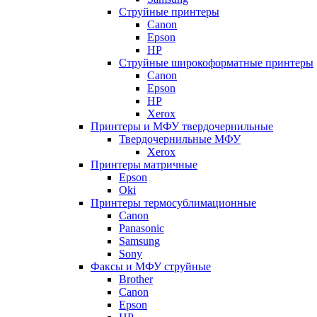
Струйные принтеры
Canon
Epson
HP
Струйные широкоформатные принтеры
Canon
Epson
HP
Xerox
Принтеры и МФУ твердочернильные
Твердочернильные МФУ
Xerox
Принтеры матричные
Epson
Oki
Принтеры термосублимационные
Canon
Panasonic
Samsung
Sony
Факсы и МФУ струйные
Brother
Canon
Epson