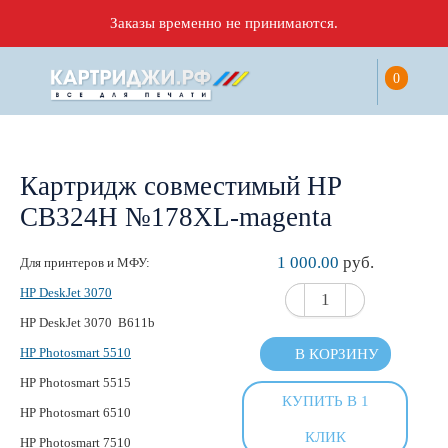
Заказы временно не принимаются.
0
Картридж совместимый HP
CB324H №178XL-magenta
1 000.00
руб.
Для принтеров и МФУ:
HP DeskJet 3070
HP DeskJet 3070 B611b
HP Photosmart 5510
В КОРЗИНУ
HP Photosmart 5515
КУПИТЬ В 1
HP Photosmart 6510
КЛИК
HP Photosmart 7510