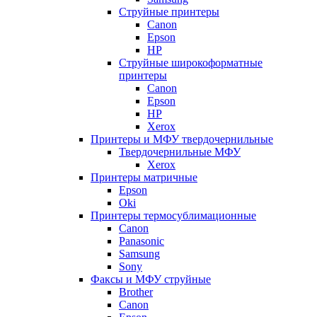
Струйные принтеры
Canon
Epson
HP
Струйные широкоформатные
принтеры
Canon
Epson
HP
Xerox
Принтеры и МФУ твердочернильные
Твердочернильные МФУ
Xerox
Принтеры матричные
Epson
Oki
Принтеры термосублимационные
Canon
Panasonic
Samsung
Sony
Факсы и МФУ струйные
Brother
Canon