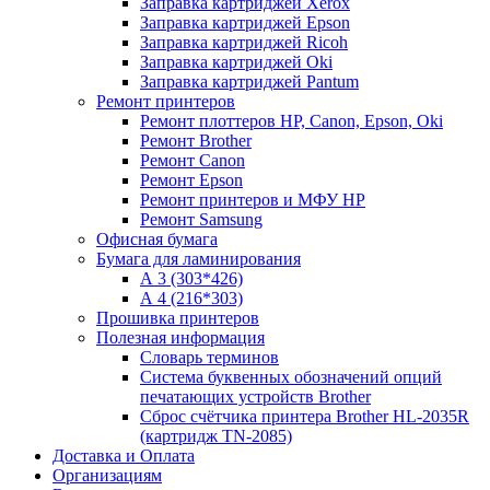
Заправка картриджей Xerox
Заправка картриджей Epson
Заправка картриджей Ricoh
Заправка картриджей Oki
Заправка картриджей Pantum
Ремонт принтеров
Ремонт плоттеров HP, Canon, Epson, Oki
Ремонт Brother
Ремонт Canon
Ремонт Epson
Ремонт принтеров и МФУ HP
Ремонт Samsung
Офисная бумага
Бумага для ламинирования
А 3 (303*426)
А 4 (216*303)
Прошивка принтеров
Полезная информация
Словарь терминов
Система буквенных обозначений опций
печатающих устройств Brother
Сброс счётчика принтера Brother HL-2035R
(картридж TN-2085)
Доставка и Оплата
Организациям