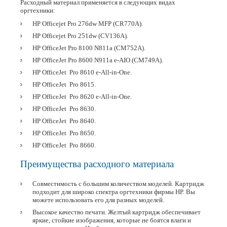
Расходный материал применяется в следующих видах
оргтехники:
HP Officejet Pro 276dw MFP (CR770A).
HP Officejet Pro 251dw (CV136A).
HP OfficeJet Pro 8100 N811a (CM752A).
HP OfficeJet Pro 8600 N911a e-AIO (CM749A).
HP OfficeJet Pro 8610 e-All-in-One.
HP OfficeJet Pro 8615.
HP OfficeJet Pro 8620 e-All-in-One.
HP OfficeJet Pro 8630.
HP OfficeJet Pro 8640.
HP OfficeJet Pro 8650.
HP OfficeJet Pro 8660.
Преимущества расходного материала
Совместимость с большим количеством моделей. Картридж
подходит для широко спектра оргтехники фирмы HP. Вы
можете использовать его для разных моделей.
Высокое качество печати. Желтый картридж обеспечивает
яркие, стойкие изображения, которые не боятся влаги и