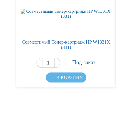
Cовместимый Тонер-картридж HP W1331X
Ка
(331)
Под заказ
В КОРЗИНУ