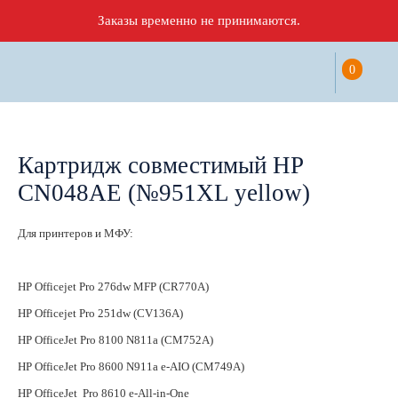
Заказы временно не принимаются.
0
Картридж совместимый HP
CN048AE (№951XL yellow)
Для принтеров и МФУ:
HP Officejet Pro 276dw MFP (CR770A)
HP Officejet Pro 251dw (CV136A)
HP OfficeJet Pro 8100 N811a (CM752A)
HP OfficeJet Pro 8600 N911a e-AIO (CM749A)
HP OfficeJet Pro 8610 e-All-in-One