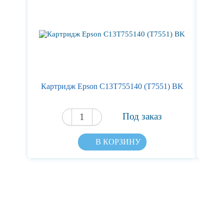
Картридж Epson C13T755140 (T7551) BK
Кар
Под заказ
В КОРЗИНУ