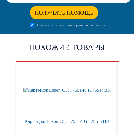
ПОЛУЧИТЬ ПОМОЩЬ
Я согласен с
обработкой персональных данных
ПОХОЖИЕ ТОВАРЫ
Картридж Epson C13T755140 (T7551) BK
Кар