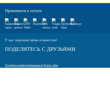
Принимаем к оплате
У нас хорошие цены и качество!
ПОДЕЛИТЕСЬ С ДРУЗЬЯМИ
Политика конфиденциальности
Карта сайта
© 2005-2026 Интернет-магазин расходных материалов для печати
КАРТРИДЖИ.РФ
125464 г. Москва, ТК Митинский радиорынок, Пятницкое шоссе,
вл. 18
sale@standardcopy.ru
+7 (495) 749-65-21