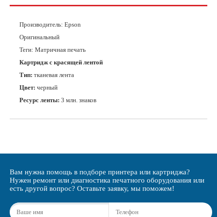
Производитель:
Epson
Оригинальный
Теги: Матричная печать
Картридж с красящей лентой
Тип:
тканевая лента
Цвет:
черный
Ресурс ленты:
3 млн. знаков
Вам нужна помощь в подборе принтера или картриджа?
Нужен ремонт или диагностика печатного оборудования или
есть другой вопрос? Оставьте заявку, мы поможем!