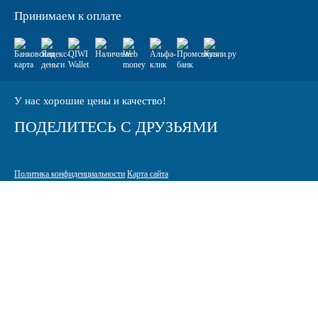
Принимаем к оплате
У нас хорошие цены и качество!
ПОДЕЛИТЕСЬ С ДРУЗЬЯМИ
Политика конфиденциальности
Карта сайта
© 2005-2026 Интернет-магазин расходных материалов для печати
КАРТРИДЖИ.РФ
125464 г. Москва, ТК Митинский радиорынок, Пятницкое шоссе,
вл. 18
sale@standardcopy.ru
+7 (495) 749-65-21