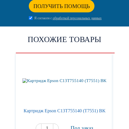
ПОЛУЧИТЬ ПОМОЩЬ
Я согласен с
обработкой персональных данных
ПОХОЖИЕ ТОВАРЫ
Картридж Epson C13T755140 (T7551) BK
Кар
Под заказ