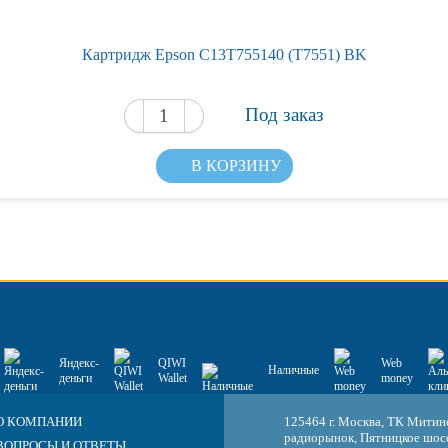
Картридж Epson C13T755140 (T7551) BK
Под заказ
В КОРЗИНУ
Яндекс-
QIWI
Web
Наличные
деньги
Wallet
money
О КОМПАНИИ
125464 г. Москва, ТК Митин
радиорынок, Пятницкое шосс
ВОПРОСЫ И ОТВЕТЫ