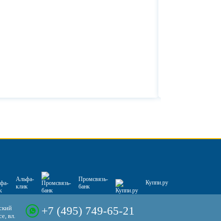
Альфа-
Промсвязь-
Куппи.ру
клик
банк
ский
+7 (495) 749-65-21
е, вл.