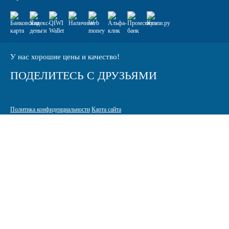
У нас хорошие цены и качество!
ПОДЕЛИТЕСЬ С ДРУЗЬЯМИ
Политика конфиденциальности
Карта сайта
© 2005-2026 Интернет-магазин расходных материалов для печати
КАРТРИДЖИ.РФ
125464 г. Москва, ТК Митинский радиорынок, Пятницкое шоссе,
вл. 18
sale@standardcopy.ru
+7 (495) 749-65-21
9:00 - 19:30 ежедневно