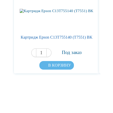
Картридж Epson C13T755140 (T7551) BK
Кар
Под заказ
В КОРЗИНУ