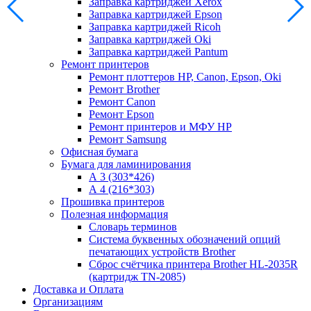
Заправка картриджей Xerox
Заправка картриджей Epson
Заправка картриджей Ricoh
Заправка картриджей Oki
Заправка картриджей Pantum
Ремонт принтеров
Ремонт плоттеров HP, Canon, Epson, Oki
Ремонт Brother
Ремонт Canon
Ремонт Epson
Ремонт принтеров и МФУ HP
Ремонт Samsung
Офисная бумага
Бумага для ламинирования
А 3 (303*426)
А 4 (216*303)
Прошивка принтеров
Полезная информация
Словарь терминов
Система буквенных обозначений опций
печатающих устройств Brother
Сброс счётчика принтера Brother HL-2035R
(картридж TN-2085)
Доставка и Оплата
Организациям