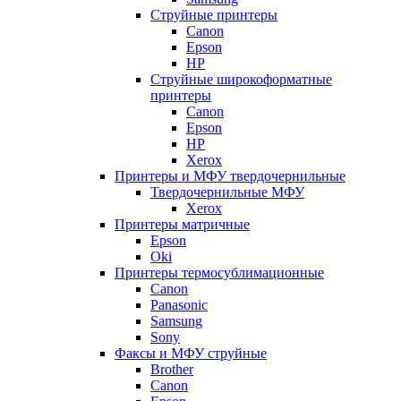
Струйные принтеры
Canon
Epson
HP
Струйные широкоформатные
принтеры
Canon
Epson
HP
Xerox
Принтеры и МФУ твердочернильные
Твердочернильные МФУ
Xerox
Принтеры матричные
Epson
Oki
Принтеры термосублимационные
Canon
Panasonic
Samsung
Sony
Факсы и МФУ струйные
Brother
Canon