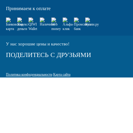
Принимаем к оплате
У нас хорошие цены и качество!
ПОДЕЛИТЕСЬ С ДРУЗЬЯМИ
Политика конфиденциальности
Карта сайта
© 2005-2026 Интернет-магазин расходных материалов для печати
КАРТРИДЖИ.РФ
125464 г. Москва, ТК Митинский радиорынок, Пятницкое шоссе,
вл. 18
sale@standardcopy.ru
+7 (495) 749-65-21