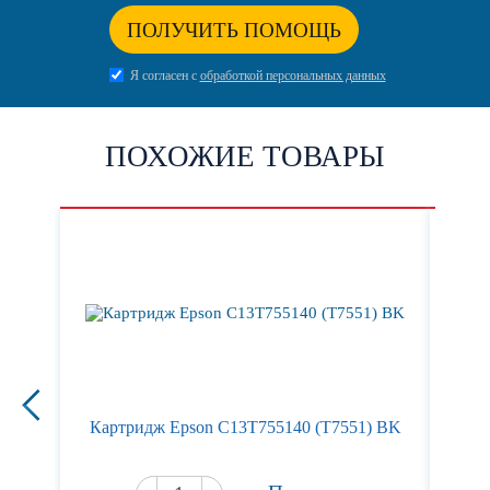
ПОЛУЧИТЬ ПОМОЩЬ
Я согласен с
обработкой персональных данных
ПОХОЖИЕ ТОВАРЫ
Картридж Epson C13T755140 (T7551) BK
Кар