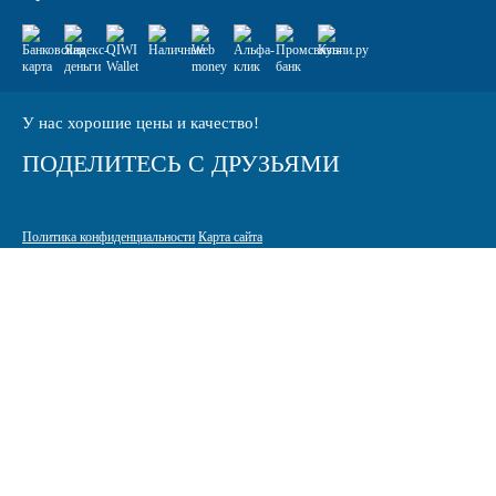
У нас хорошие цены и качество!
ПОДЕЛИТЕСЬ С ДРУЗЬЯМИ
Политика конфиденциальности
Карта сайта
© 2005-2026 Интернет-магазин расходных материалов для печати
КАРТРИДЖИ.РФ
125464 г. Москва, ТК Митинский радиорынок, Пятницкое шоссе,
вл. 18
sale@standardcopy.ru
+7 (495) 749-65-21
9:00 - 19:30 ежедневно