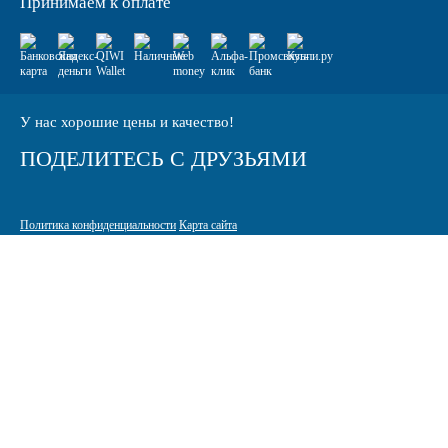
Принимаем к оплате
У нас хорошие цены и качество!
ПОДЕЛИТЕСЬ С ДРУЗЬЯМИ
Политика конфиденциальности
Карта сайта
© 2005-2026 Интернет-магазин расходных материалов для печати
КАРТРИДЖИ.РФ
125464 г. Москва, ТК Митинский радиорынок, Пятницкое шоссе,
вл. 18
sale@standardcopy.ru
+7 (495) 749-65-21
9:00 - 19:30 ежедневно