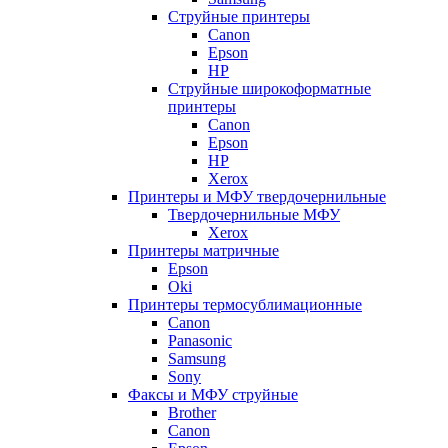
Струйные принтеры
Canon
Epson
HP
Струйные широкоформатные
принтеры
Canon
Epson
HP
Xerox
Принтеры и МФУ твердочернильные
Твердочернильные МФУ
Xerox
Принтеры матричные
Epson
Oki
Принтеры термосублимационные
Canon
Panasonic
Samsung
Sony
Факсы и МФУ струйные
Brother
Canon