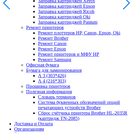
Заправка картриджей Xerox
Заправка картриджей Epson
Заправка картриджей Ricoh
Заправка картриджей Oki
Заправка картриджей Pantum
Ремонт принтеров
Ремонт плоттеров HP, Canon, Epson, Oki
Ремонт Brother
Ремонт Canon
Ремонт Epson
Ремонт принтеров и МФУ HP
Ремонт Samsung
Офисная бумага
Бумага для ламинирования
А 3 (303*426)
А 4 (216*303)
Прошивка принтеров
Полезная информация
Словарь терминов
Система буквенных обозначений опций
печатающих устройств Brother
Сброс счётчика принтера Brother HL-2035R
(картридж TN-2085)
Доставка и Оплата
Организациям