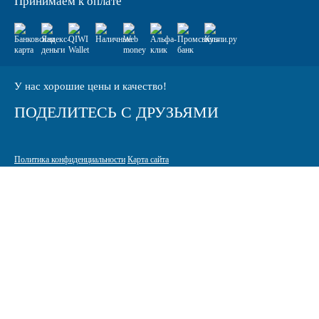
Принимаем к оплате
У нас хорошие цены и качество!
ПОДЕЛИТЕСЬ С ДРУЗЬЯМИ
Политика конфиденциальности
Карта сайта
© 2005-2026 Интернет-магазин расходных материалов для печати
КАРТРИДЖИ.РФ
125464 г. Москва, ТК Митинский радиорынок, Пятницкое шоссе,
вл. 18
sale@standardcopy.ru
+7 (495) 749-65-21
9:00 - 19:30 ежедневно