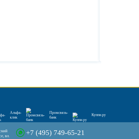
Альфа-
Промсвязь-
Куппи.ру
клик
банк
ский
+7 (495) 749-65-21
е, вл.