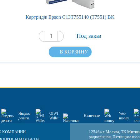
Картридж Epson C13T755140 (T7551) BK
Под заказ
В КОРЗИНУ
Яндекс-
QIWI
Web
Наличные
деньги
Wallet
money
О КОМПАНИИ
125464 г. Москва, ТК Митин
радиорынок, Пятницкое шосс
ВОПРОСЫ И ОТВЕТЫ