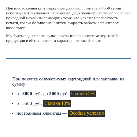
При изготовления картриджей для данного принтера и 4550 серии
используется технология Ultraprecise: двухполимерный тонер и особый
приводной механизм приводят к тому, что исчезает полосатость
печати, краска больше экономится, скорость работы с принтером
возрастает.
Мы будем рады проконсультировать вас по ассортименту нашей
продукции и её техническим характеристикам. Звоните!
СКИДКИ И АКЦИИ
При покупке совместимых картриджей или заправки на
сумму:
Скидка 5%
от
3000
руб. до
5000
руб.
Скидка 10%
от 5500 руб.
Особые условия
постоянным клиентам —