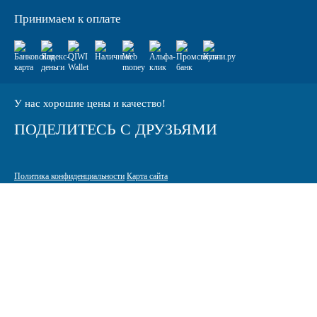
Принимаем к оплате
У нас хорошие цены и качество!
ПОДЕЛИТЕСЬ С ДРУЗЬЯМИ
Политика конфиденциальности
Карта сайта
© 2005-2026 Интернет-магазин расходных материалов для печати
КАРТРИДЖИ.РФ
125464 г. Москва, ТК Митинский радиорынок, Пятницкое шоссе,
вл. 18
sale@standardcopy.ru
+7 (495) 749-65-21