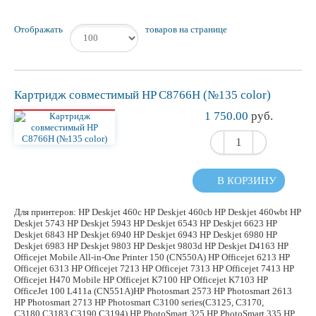
Отображать
товаров на странице
Картридж
совместимый
HP C8766H (№135 color)
1 750.00
руб.
В КОРЗИНУ
Для принтеров: HP Deskjet 460c HP Deskjet 460cb HP Deskjet 460wbt HP
Deskjet 5743 HP Deskjet 5943 HP Deskjet 6543 HP Deskjet 6623 HP
Deskjet 6843 HP Deskjet 6940 HP Deskjet 6943 HP Deskjet 6980 HP
Deskjet 6983 HP Deskjet 9803 HP Deskjet 9803d HP Deskjet D4163 HP
Officejet Mobile All-in-One Printer 150 (CN550A) HP Officejet 6213 HP
Officejet 6313 HP Officejet 7213 HP Officejet 7313 HP Officejet 7413 HP
Officejet H470 Mobile HP Officejet K7100 HP Officejet K7103 HP
OfficeJet 100 L411a (CN551A)HP Photosmart 2573 HP Photosmart 2613
HP Photosmart 2713 HP Photosmart C3100 series(C3125, C3170,
C3180,C3183,C3190,C3194) HP PhotoSmart 325 HP PhotoSmart 335 HP