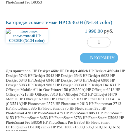
PhotoSmart Pro B8353
Картридж
совместимый
HP C9363H (№134 color)
1 990.00
руб.
В КОРЗИНУ
Для принтеров: HP Deskjet 460c HP Deskjet 460cb HP Deskjet 460wbt HP
Deskjet 5743 HP Deskjet 5943 HP Deskjet 6543 HP Deskjet 6623 HP
Deskjet 6843 HP Deskjet 6940 HP Deskjet 6943 HP Deskjet 6980 HP
Deskjet 6983 HP Deskjet 9803 HP Deskjet 9803d HP Deskjet D4163 HP
Officejet Mobile All-in-One Printer 150 (CN550A) HP Officejet 6213 HP
Officejet 7213 HP Officejet 7313 HP Officejet 7413 HP Officejet H470
Mobile HP Officejet K7100 HP Officejet K7103 HP OfficeJet 100 L411a
(CN551A)HP Photosmart 2573 HP Photosmart 2613 HP Photosmart 2713
HP PhotoSmart 335 HP PhotoSmart 375 HP PhotoSmart 385 HP
PhotoSmart 428 HP PhotoSmart 475 HP PhotoSmart 8053 HP PhotoSmart
8153 HP PhotoSmart 8453 HP PhotoSmart 8753 HP PhotoSmart D5063 HP
PhotoSmart Pro B8350 HP PhotoSmart Pro B8353 HP PhotoSmart
D5163(серия D5100) серия HP PSC 1600 (1603,1605,1610,1613,1615)