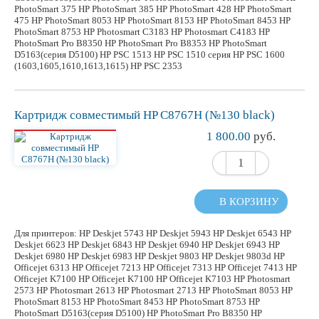
PhotoSmart 375 HP PhotoSmart 385 HP PhotoSmart 428 HP PhotoSmart
475 HP PhotoSmart 8053 HP PhotoSmart 8153 HP PhotoSmart 8453 HP
PhotoSmart 8753 HP Photosmart C3183 HP Photosmart C4183 HP
PhotoSmart Pro B8350 HP PhotoSmart Pro B8353 HP PhotoSmart
D5163(серия D5100) HP PSC 1513 HP PSC 1510 серия HP PSC 1600
(1603,1605,1610,1613,1615) HP PSC 2353
Картридж
совместимый
HP C8767H (№130 black)
1 800.00
руб.
В КОРЗИНУ
Для принтеров: HP Deskjet 5743 HP Deskjet 5943 HP Deskjet 6543 HP
Deskjet 6623 HP Deskjet 6843 HP Deskjet 6940 HP Deskjet 6943 HP
Deskjet 6980 HP Deskjet 6983 HP Deskjet 9803 HP Deskjet 9803d HP
Officejet 6313 HP Officejet 7213 HP Officejet 7313 HP Officejet 7413 HP
Officejet K7100 HP Officejet K7100 HP Officejet K7103 HP Photosmart
2573 HP Photosmart 2613 HP Photosmart 2713 HP PhotoSmart 8053 HP
PhotoSmart 8153 HP PhotoSmart 8453 HP PhotoSmart 8753 HP
PhotoSmart D5163(серия D5100) HP PhotoSmart Pro B8350 HP