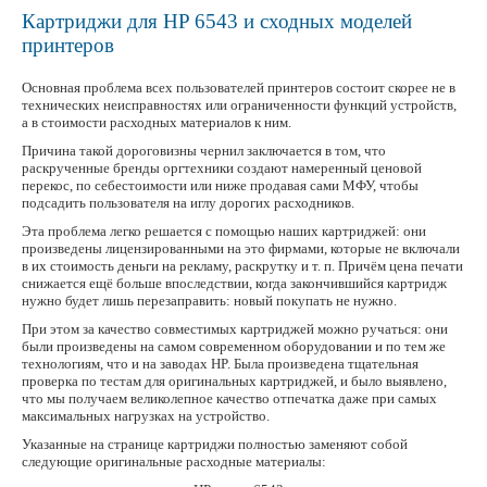
Картриджи для HP 6543 и сходных моделей
принтеров
Основная проблема всех пользователей принтеров состоит скорее не в
технических неисправностях или ограниченности функций устройств,
а в стоимости расходных материалов к ним.
Причина такой дороговизны чернил заключается в том, что
раскрученные бренды оргтехники создают намеренный ценовой
перекос, по себестоимости или ниже продавая сами МФУ, чтобы
подсадить пользователя на иглу дорогих расходников.
Эта проблема легко решается с помощью наших картриджей: они
произведены лицензированными на это фирмами, которые не включали
в их стоимость деньги на рекламу, раскрутку и т. п. Причём цена печати
снижается ещё больше впоследствии, когда закончившийся картридж
нужно будет лишь перезаправить: новый покупать не нужно.
При этом за качество совместимых картриджей можно ручаться: они
были произведены на самом современном оборудовании и по тем же
технологиям, что и на заводах HP. Была произведена тщательная
проверка по тестам для оригинальных картриджей, и было выявлено,
что мы получаем великолепное качество отпечатка даже при самых
максимальных нагрузках на устройство.
Указанные на странице картриджи полностью заменяют собой
следующие оригинальные расходные материалы: