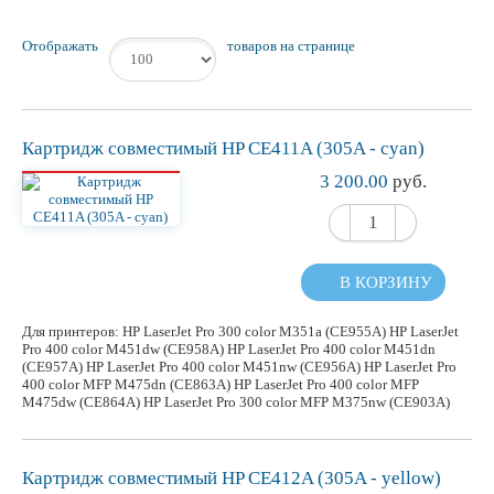
Отображать
товаров на странице
Картридж
совместимый
HP CE411A (305A - cyan)
3 200.00
руб.
В КОРЗИНУ
Для принтеров: HP LaserJet Pro 300 color M351a (CE955A) HP LaserJet
Pro 400 color M451dw (CE958A) HP LaserJet Pro 400 color M451dn
(CE957A) HP LaserJet Pro 400 color M451nw (CE956A) HP LaserJet Pro
400 color MFP M475dn (CE863A) HP LaserJet Pro 400 color MFP
M475dw (CE864A) HP LaserJet Pro 300 color MFP M375nw (CE903A)
Картридж
совместимый
HP CE412A (305A - yellow)