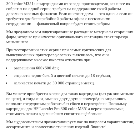
300 color M351a c картриджами от завода производителя, как и все их
собратья по одной серии, требует на поддержание своей работы
довольно весомых финансов. Если он стоит дома — это одно, а если он
требуется для бесперебойной работы офиса с несколькими
сотрудниками — финансовый вопрос будет стоять ребром.
Мы предлагаем вам лицензированные расходные материалы сторонних
фирм, которые при качестве оригинального картриджа стоят гораздо
меньше него.
При тестировании этих чернил при самых критических для
вышеуказанных принтеров условиях выяснилось, что они
поддерживают высокое качества отпечатка при:
разрешении 600х600 dpi;
скорости черно-белой и цветной печати до 18 стр/мин;
количестве печати до 30 000 страниц в месяц.
Вы можете приобрести в офис два таких картриджа (раз уж они меньше
по цене), и тогда они, заменяя друг друга и поочерёдно заправляясь,
позволят сотрудникам работать без сбоев и нервотрёпки. Поскольку
картриджи для HP LaserJet Pro 300 color M351a перезаправляемые,
стоимость печати в дальнейшем снизится ещё больше.
Мы с удовольствием проконсультируем вас по вопросам характеристик,
ассортимента и совместимости наших изделий. Звоните!