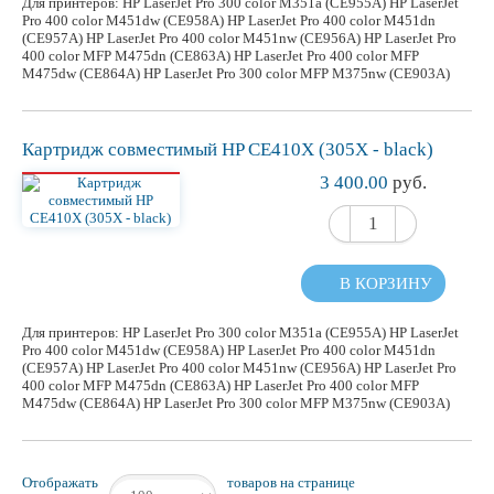
Для принтеров: HP LaserJet Pro 300 color M351a (CE955A) HP LaserJet
Pro 400 color M451dw (CE958A) HP LaserJet Pro 400 color M451dn
(CE957A) HP LaserJet Pro 400 color M451nw (CE956A) HP LaserJet Pro
400 color MFP M475dn (CE863A) HP LaserJet Pro 400 color MFP
M475dw (CE864A) HP LaserJet Pro 300 color MFP M375nw (CE903A)
Картридж
совместимый
HP CE410X (305X - black)
3 400.00
руб.
В КОРЗИНУ
Для принтеров: HP LaserJet Pro 300 color M351a (CE955A) HP LaserJet
Pro 400 color M451dw (CE958A) HP LaserJet Pro 400 color M451dn
(CE957A) HP LaserJet Pro 400 color M451nw (CE956A) HP LaserJet Pro
400 color MFP M475dn (CE863A) HP LaserJet Pro 400 color MFP
M475dw (CE864A) HP LaserJet Pro 300 color MFP M375nw (CE903A)
Отображать
товаров на странице