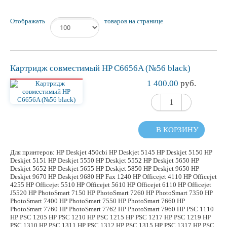
Отображать
товаров на странице
Картридж
совместимый
HP C6656A (№56 black)
1 400.00
руб.
В КОРЗИНУ
Для принтеров: HP Deskjet 450cbi HP Deskjet 5145 HP Deskjet 5150 HP
Deskjet 5151 HP Deskjet 5550 HP Deskjet 5552 HP Deskjet 5650 HP
Deskjet 5652 HP Deskjet 5655 HP Deskjet 5850 HP Deskjet 9650 HP
Deskjet 9670 HP Deskjet 9680 HP Fax 1240 HP Officejet 4110 HP Officejet
4255 HP Officejet 5510 HP Officejet 5610 HP Officejet 6110 HP Officejet
J5520 HP PhotoSmart 7150 HP PhotoSmart 7260 HP PhotoSmart 7350 HP
PhotoSmart 7400 HP PhotoSmart 7550 HP PhotoSmart 7660 HP
PhotoSmart 7760 HP PhotoSmart 7762 HP PhotoSmart 7960 HP PSC 1110
HP PSC 1205 HP PSC 1210 HP PSC 1215 HP PSC 1217 HP PSC 1219 HP
PSC 1310 HP PSC 1311 HP PSC 1312 HP PSC 1315 HP PSC 1317 HP PSC