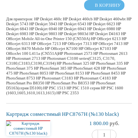
В КОРЗИНУ
Для принтеров: HP Deskjet 460c HP Deskjet 460cb HP Deskjet 460wbt HP
Deskjet 5743 HP Deskjet 5943 HP Deskjet 6543 HP Deskjet 6623 HP
Deskjet 6843 HP Deskjet 6940 HP Deskjet 6943 HP Deskjet 6980 HP
Deskjet 6983 HP Deskjet 9803 HP Deskjet 9803d HP Deskjet D4163 HP
Officejet Mobile All-in-One Printer 150 (CN550A) HP Officejet 6213 HP
Officejet 6313 HP Officejet 7213 HP Officejet 7313 HP Officejet 7413 HP
Officejet H470 Mobile HP Officejet K7100 HP Officejet K7103 HP
OfficeJet 100 L411a (CN551A)HP Photosmart 2573 HP Photosmart 2613
HP Photosmart 2713 HP Photosmart C3100 series(C3125, C3170,
C3180,C3183,C3190,C3194) HP PhotoSmart 325 HP PhotoSmart 335 HP
PhotoSmart 375 HP PhotoSmart 385 HP PhotoSmart 428 HP PhotoSmart
475 HP PhotoSmart 8053 HP PhotoSmart 8153 HP PhotoSmart 8453 HP
PhotoSmart 8753 HP Photosmart C3183 HP Photosmart C4183 HP
PhotoSmart Pro B8350 HP PhotoSmart Pro B8353 HP PhotoSmart
D5163(серия D5100) HP PSC 1513 HP PSC 1510 серия HP PSC 1600
(1603,1605,1610,1613,1615) HP PSC 2353
Картридж
совместимый
HP C8767H (№130 black)
1 800.00
руб.