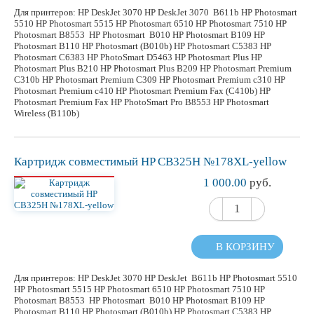
Для принтеров: HP DeskJet 3070 HP DeskJet 3070 B611b HP Photosmart
5510 HP Photosmart 5515 HP Photosmart 6510 HP Photosmart 7510 HP
Photosmart B8553 HP Photosmart B010 HP Photosmart B109 HP
Photosmart B110 HP Photosmart (B010b) HP Photosmart C5383 HP
Photosmart C6383 HP PhotoSmart D5463 HP Photosmart Plus HP
Photosmart Plus B210 HP Photosmart Plus B209 HP Photosmart Premium
C310b HP Photosmart Premium C309 HP Photosmart Premium c310 HP
Photosmart Premium c410 HP Photosmart Premium Fax (C410b) HP
Photosmart Premium Fax HP PhotoSmart Pro B8553 HP Photosmart
Wireless (B110b)
Картридж
совместимый
HP CB325H №178XL-yellow
1 000.00
руб.
В КОРЗИНУ
Для принтеров: HP DeskJet 3070 HP DeskJet B611b HP Photosmart 5510
HP Photosmart 5515 HP Photosmart 6510 HP Photosmart 7510 HP
Photosmart B8553 HP Photosmart B010 HP Photosmart B109 HP
Photosmart B110 HP Photosmart (B010b) HP Photosmart C5383 HP