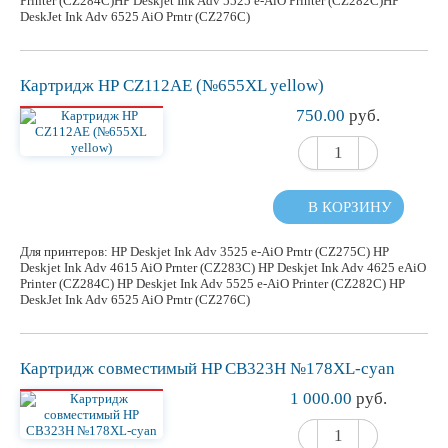
Printer (CZ284C)HP Deskjet Ink Adv 5525 e-AiO Printer (CZ282C)HP
DeskJet Ink Adv 6525 AiO Prntr (CZ276C)
Картридж НР CZ112AE (№655XL yellow)
750.00
руб.
В КОРЗИНУ
Для принтеров: HP Deskjet Ink Adv 3525 e-AiO Prntr (CZ275C) HP
Deskjet Ink Adv 4615 AiO Prnter (CZ283C) HP Deskjet Ink Adv 4625 eAiO
Printer (CZ284C) HP Deskjet Ink Adv 5525 e-AiO Printer (CZ282C) HP
DeskJet Ink Adv 6525 AiO Prntr (CZ276C)
Картридж
совместимый
HP CB323H №178XL-cyan
1 000.00
руб.