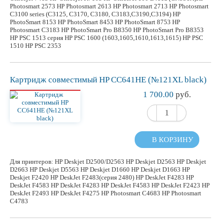
Photosmart 2573 HP Photosmart 2613 HP Photosmart 2713 HP Photosmart
C3100 series (C3125, C3170, C3180, C3183,C3190,C3194) HP
PhotoSmart 8153 HP PhotoSmart 8453 HP PhotoSmart 8753 HP
Photosmart C3183 HP PhotoSmart Pro B8350 HP PhotoSmart Pro B8353
HP PSC 1513 серия HP PSC 1600 (1603,1605,1610,1613,1615) HP PSC
1510 HP PSC 2353
Картридж
совместимый
HP CC641HE (№121XL black)
1 700.00
руб.
В КОРЗИНУ
Для принтеров: HP Deskjet D2500/D2563 HP Deskjet D2563 HP Deskjet
D2663 HP Deskjet D5563 HP Deskjet D1660 HP Deskjet D1663 HP
Deskjet F2420 HP DeskJet F2483(серия 2480) HP DeskJet F4283 HP
DeskJet F4583 HP DeskJet F4283 HP DeskJet F4583 HP DeskJet F2423 HP
DeskJet F2493 HP DeskJet F4275 HP Photosmart C4683 HP Photosmart
C4783