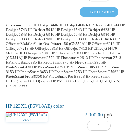
В КОРЗИНУ
Для принтеров: HP Deskjet 460c HP Deskjet 460cb HP Deskjet 460wbt HP
Deskjet 5743 HP Deskjet 5943 HP Deskjet 6543 HP Deskjet 6623 HP
Deskjet 6843 HP Deskjet 6940 HP Deskjet 6943 HP Deskjet 6980 HP
Deskjet 6983 HP Deskjet 9803 HP Deskjet 9803d HP Deskjet D4163 HP
Officejet Mobile All-in-One Printer 150 (CN550A) HP Officejet 6213 HP
Officejet 7213 HP Officejet 7313 HP Officejet 7413 HP Officejet H470
Mobile HP Officejet K7100 HP Officejet K7103 HP OfficeJet 100 L411a
(CN551A)HP Photosmart 2573 HP Photosmart 2613 HP Photosmart 2713
HP PhotoSmart 335 HP PhotoSmart 375 HP PhotoSmart 385 HP
PhotoSmart 428 HP PhotoSmart 475 HP PhotoSmart 8053 HP PhotoSmart
8153 HP PhotoSmart 8453 HP PhotoSmart 8753 HP PhotoSmart D5063 HP
PhotoSmart Pro B8350 HP PhotoSmart Pro B8353 HP PhotoSmart
D5163(серия D5100) серия HP PSC 1600 (1603,1605,1610,1613,1615)
HP PSC 2353
HP 123XL (F6V18AE) color
2 000.00
руб.