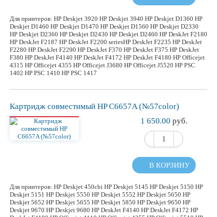
Для принтеров: HP Deskjet 3920 HP Deskjet 3940 HP Deskjet D1360 HP
Deskjet D1460 HP Deskjet D1470 HP Deskjet D1560 HP Deskjet D2330
HP Deskjet D2360 HP Deskjet D2430 HP Deskjet D2460 HP DeskJet F2180
HP DeskJet F2187 HP DeskJet F2200 seriesHP DeskJet F2235 HP DeskJet
F2280 HP DeskJet F2290 HP DeskJet F370 HP DeskJet F375 HP DeskJet
F380 HP DeskJet F4140 HP DeskJet F4172 HP DeskJet F4180 HP Officejet
4315 HP Officejet 4355 HP Officejet J3680 HP Officejet J5520 HP PSC
1402 HP PSC 1410 HP PSC 1417
Картридж
совместимый
HP C6657A (№57color)
1 650.00
руб.
В КОРЗИНУ
Для принтеров: HP Deskjet 450cbi HP Deskjet 5145 HP Deskjet 5150 HP
Deskjet 5151 HP Deskjet 5550 HP Deskjet 5552 HP Deskjet 5650 HP
Deskjet 5652 HP Deskjet 5655 HP Deskjet 5850 HP Deskjet 9650 HP
Deskjet 9670 HP Deskjet 9680 HP DeskJet F4140 HP DeskJet F4172 HP