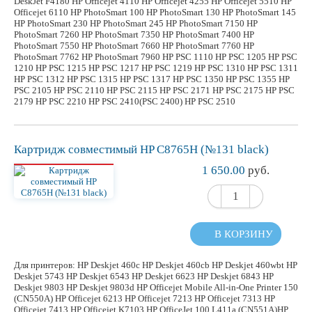
DeskJet F4180 HP Officejet 4110 HP Officejet 4255 HP Officejet 5510 HP
Officejet 6110 HP PhotoSmart 100 HP PhotoSmart 130 HP PhotoSmart 145
HP PhotoSmart 230 HP PhotoSmart 245 HP PhotoSmart 7150 HP
PhotoSmart 7260 HP PhotoSmart 7350 HP PhotoSmart 7400 HP
PhotoSmart 7550 HP PhotoSmart 7660 HP PhotoSmart 7760 HP
PhotoSmart 7762 HP PhotoSmart 7960 HP PSC 1110 HP PSC 1205 HP PSC
1210 HP PSC 1215 HP PSC 1217 HP PSC 1219 HP PSC 1310 HP PSC 1311
HP PSC 1312 HP PSC 1315 HP PSC 1317 HP PSC 1350 HP PSC 1355 HP
PSC 2105 HP PSC 2110 HP PSC 2115 HP PSC 2171 HP PSC 2175 HP PSC
2179 HP PSC 2210 HP PSC 2410(PSC 2400) HP PSC 2510
Картридж
совместимый
HP C8765H (№131 black)
1 650.00
руб.
В КОРЗИНУ
Для принтеров: HP Deskjet 460c HP Deskjet 460cb HP Deskjet 460wbt HP
Deskjet 5743 HP Deskjet 6543 HP Deskjet 6623 HP Deskjet 6843 HP
Deskjet 9803 HP Deskjet 9803d HP Officejet Mobile All-in-One Printer 150
(CN550A) HP Officejet 6213 HP Officejet 7213 HP Officejet 7313 HP
Officejet 7413 HP Officejet K7103 HP OfficeJet 100 L411a (CN551A)HP