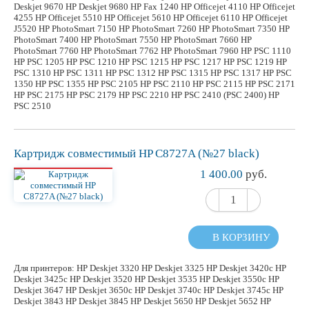
Deskjet 9670 HP Deskjet 9680 HP Fax 1240 HP Officejet 4110 HP Officejet
4255 HP Officejet 5510 HP Officejet 5610 HP Officejet 6110 HP Officejet
J5520 HP PhotoSmart 7150 HP PhotoSmart 7260 HP PhotoSmart 7350 HP
PhotoSmart 7400 HP PhotoSmart 7550 HP PhotoSmart 7660 HP
PhotoSmart 7760 HP PhotoSmart 7762 HP PhotoSmart 7960 HP PSC 1110
HP PSC 1205 HP PSC 1210 HP PSC 1215 HP PSC 1217 HP PSC 1219 HP
PSC 1310 HP PSC 1311 HP PSC 1312 HP PSC 1315 HP PSC 1317 HP PSC
1350 HP PSC 1355 HP PSC 2105 HP PSC 2110 HP PSC 2115 HP PSC 2171
HP PSC 2175 HP PSC 2179 HP PSC 2210 HP PSC 2410 (PSC 2400) HP
PSC 2510
Картридж
совместимый
HP C8727A (№27 black)
1 400.00
руб.
В КОРЗИНУ
Для принтеров: HP Deskjet 3320 HP Deskjet 3325 HP Deskjet 3420c HP
Deskjet 3425c HP Deskjet 3520 HP Deskjet 3535 HP Deskjet 3550c HP
Deskjet 3647 HP Deskjet 3650c HP Deskjet 3740c HP Deskjet 3745c HP
Deskjet 3843 HP Deskjet 3845 HP Deskjet 5650 HP Deskjet 5652 HP