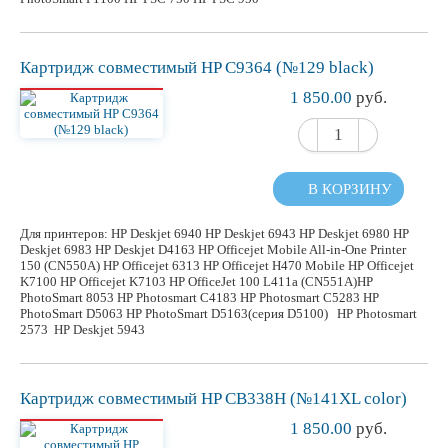
Картридж
совместимый
HP C9364 (№129 black)
1 850.00
руб.
В КОРЗИНУ
Для принтеров: HP Deskjet 6940 HP Deskjet 6943 HP Deskjet 6980 HP
Deskjet 6983 HP Deskjet D4163 HP Officejet Mobile All-in-One Printer
150 (CN550A) HP Officejet 6313 HP Officejet H470 Mobile HP Officejet
K7100 HP Officejet K7103 HP OfficeJet 100 L411a (CN551A)HP
PhotoSmart 8053 HP Photosmart C4183 HP Photosmart C5283 HP
PhotoSmart D5063 HP PhotoSmart D5163(серия D5100) HP Photosmart
2573 HP Deskjet 5943
Картридж
совместимый
HP CB338H (№141XL color)
1 850.00
руб.