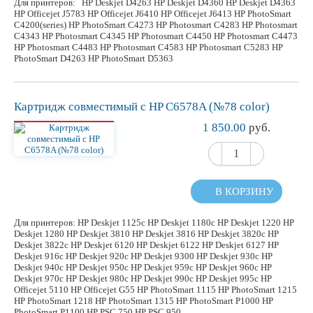
Для принтеров: HP Deskjet D4263 HP Deskjet D4360 HP Deskjet D4363
HP Officejet J5783 HP Officejet J6410 HP Officejet J6413 HP PhotoSmart
C4200(series) HP PhotoSmart C4273 HP Photosmart C4283 HP Photosmart
C4343 HP Photosmart C4345 HP Photosmart C4450 HP Photosmart C4473
HP Photosmart C4483 HP Photosmart C4583 HP Photosmart C5283 HP
PhotoSmart D4263 HP PhotoSmart D5363
Картридж
совместимый
c HP C6578A (№78 color)
1 850.00
руб.
В КОРЗИНУ
Для принтеров: HP Deskjet 1125c HP Deskjet 1180c HP Deskjet 1220 HP
Deskjet 1280 HP Deskjet 3810 HP Deskjet 3816 HP Deskjet 3820c HP
Deskjet 3822c HP Deskjet 6120 HP Deskjet 6122 HP Deskjet 6127 HP
Deskjet 916c HP Deskjet 920c HP Deskjet 9300 HP Deskjet 930c HP
Deskjet 940c HP Deskjet 950c HP Deskjet 959c HP Deskjet 960c HP
Deskjet 970c HP Deskjet 980c HP Deskjet 990c HP Deskjet 995c HP
Officejet 5110 HP Officejet G55 HP PhotoSmart 1115 HP PhotoSmart 1215
HP PhotoSmart 1218 HP PhotoSmart 1315 HP PhotoSmart P1000 HP
PhotoSmart P1100 HP PSC 750 HP PSC 950