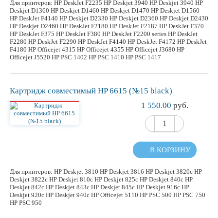
Для принтеров: HP DeskJet F2235 HP Deskjet 3940 HP Deskjet 3940 HP
Deskjet D1360 HP Deskjet D1460 HP Deskjet D1470 HP Deskjet D1560
HP DeskJet F4140 HP Deskjet D2330 HP Deskjet D2360 HP Deskjet D2430
HP Deskjet D2460 HP DeskJet F2180 HP DeskJet F2187 HP DeskJet F370
HP DeskJet F375 HP DeskJet F380 HP DeskJet F2200 series HP DeskJet
F2280 HP DeskJet F2290 HP DeskJet F4140 HP DeskJet F4172 HP DeskJet
F4180 HP Officejet 4315 HP Officejet 4355 HP Officejet J3680 HP
Officejet J5520 HP PSC 1402 HP PSC 1410 HP PSC 1417
Картридж
совместимый
HP 6615 (№15 black)
1 550.00
руб.
В КОРЗИНУ
Для принтеров: HP Deskjet 3810 HP Deskjet 3816 HP Deskjet 3820c HP
Deskjet 3822c HP Deskjet 810c HP Deskjet 825c HP Deskjet 840c HP
Deskjet 842c HP Deskjet 843c HP Deskjet 845с HP Deskjet 916c HP
Deskjet 920c HP Deskjet 940c HP Officejet 5110 HP PSC 500 HP PSC 750
HP PSC 950