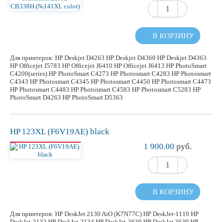
В КОРЗИНУ
Для принтеров: HP Deskjet D4263 HP Deskjet D4360 HP Deskjet D4363
HP Officejet J5783 HP Officejet J6410 HP Officejet J6413 HP PhotoSmart
C4200(series) HP PhotoSmart C4273 HP Photosmart C4283 HP Photosmart
C4343 HP Photosmart C4345 HP Photosmart C4450 HP Photosmart C4473
HP Photosmart C4483 HP Photosmart C4583 HP Photosmart C5283 HP
PhotoSmart D4263 HP PhotoSmart D5363
HP 123XL (F6V19AE) black
1 900.00
руб.
В КОРЗИНУ
Для принтеров: HP DeskJet 2130 AiO (K7N77C) HP DeskJet-1110 HP
DeskJet-2132 HP DeskJet-2134 HP DeskJet-3630 HP DeskJet 3639 HP