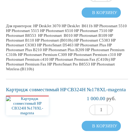
В КОРЗИНУ
Для принтеров: HP DeskJet 3070 HP DeskJet B611b HP Photosmart 5510
HP Photosmart 5515 HP Photosmart 6510 HP Photosmart 7510 HP
Photosmart B8553 HP Photosmart B010 HP Photosmart B109 HP
Photosmart B110 HP Photosmart (B010b) HP Photosmart C5383 HP
Photosmart C6383 HP PhotoSmart D5463 HP Photosmart Plus HP
Photosmart Plus B210 HP Photosmart Plus B209 HP Photosmart Premium
C310b HP Photosmart Premium C309 HP Photosmart Premium c310 HP
Photosmart Premium c410 HP Photosmart Premium Fax (C410b) HP
Photosmart Premium Fax HP PhotoSmart Pro B8553 HP Photosmart
Wireless (B110b)
Картридж
совместимый
HP CB324H №178XL-magenta
1 000.00
руб.
В КОРЗИНУ