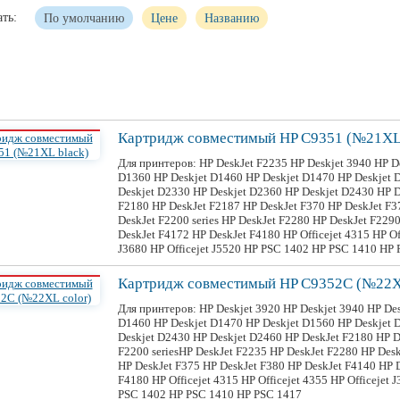
ть:
По умолчанию
Цене
Названию
Картридж
совместимый
HP C9351 (№21XL 
Для принтеров: HP DeskJet F2235 HP Deskjet 3940 HP De
D1360 HP Deskjet D1460 HP Deskjet D1470 HP Deskjet 
Deskjet D2330 HP Deskjet D2360 HP Deskjet D2430 HP D
F2180 HP DeskJet F2187 HP DeskJet F370 HP DeskJet F3
DeskJet F2200 series HP DeskJet F2280 HP DeskJet F229
DeskJet F4172 HP DeskJet F4180 HP Officejet 4315 HP Off
J3680 HP Officejet J5520 HP PSC 1402 HP PSC 1410 HP
Картридж
совместимый
HP C9352C (№22XL
Для принтеров: HP Deskjet 3920 HP Deskjet 3940 HP De
D1460 HP Deskjet D1470 HP Deskjet D1560 HP Deskjet 
Deskjet D2430 HP Deskjet D2460 HP DeskJet F2180 HP D
F2200 seriesHP DeskJet F2235 HP DeskJet F2280 HP Des
HP DeskJet F375 HP DeskJet F380 HP DeskJet F4140 HP 
F4180 HP Officejet 4315 HP Officejet 4355 HP Officejet 
PSC 1402 HP PSC 1410 HP PSC 1417