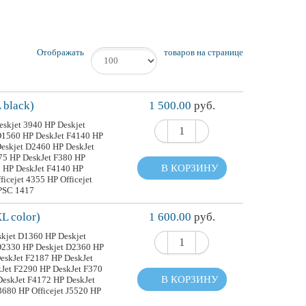
Отображать
товаров на странице
black)
1 500.00
руб.
skjet 3940 HP Deskjet
D1560 HP DeskJet F4140 HP
eskjet D2460 HP DeskJet
75 HP DeskJet F380 HP
В КОРЗИНУ
0 HP DeskJet F4140 HP
icejet 4355 HP Officejet
 PSC 1417
 color)
1 600.00
руб.
skjet D1360 HP Deskjet
D2330 HP Deskjet D2360 HP
eskJet F2187 HP DeskJet
kJet F2290 HP DeskJet F370
В КОРЗИНУ
DeskJet F4172 HP DeskJet
J3680 HP Officejet J5520 HP