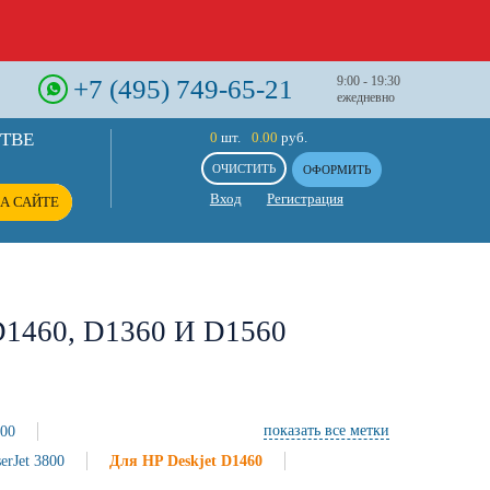
+7 (495) 749-65-21
9:00 - 19:30
ежедневно
СТВЕ
0
шт.
0.00
руб.
ОЧИСТИТЬ
ОФОРМИТЬ
Вход
Регистрация
А САЙТЕ
460, D1360 И D1560
600
показать все метки
erJet 3800
Для HP Deskjet D1460