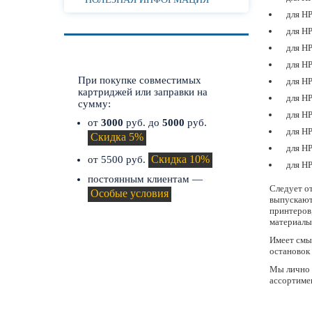
для HP
для HP
для HP
СКИДКИ И АКЦИИ
для HP
При покупке совместимых
для HP
картриджей или заправки на
для HP
сумму:
для HP
от
3000
руб. до
5000
руб.
для HP
Скидка 5%
для HP
Скидка 10%
от 5500 руб.
для HP
постоянным клиентам —
Следует о
Особые условия
выпускают
принтеров
материалы
Имеет смыс
остановок 
Мы лично 
ассортиме