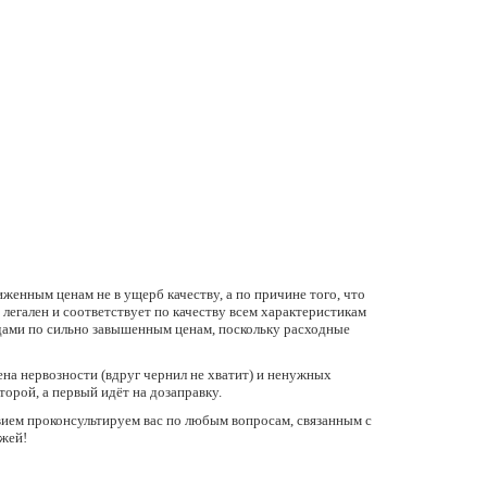
енным ценам не в ущерб качеству, а по причине того, что
егален и соответствует по качеству всем характеристикам
дами по сильно завышенным ценам, поскольку расходные
ена нервозности (вдруг чернил не хватит) и ненужных
торой, а первый идёт на дозаправку.
вием проконсультируем вас по любым вопросам, связанным с
жей!