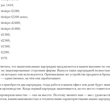
 psc 1410;
 deskjet f2280;
 deskjet f2200 series;
 deskjet d2460;
 deskjet d1460;
 d1360;
 d2360;
 d1560;
 f2290;
 f370.
тметить, что вышеописанные картриджи предлагаются в нашем магазине по сниж
 их лицензированные сторонние фирмы. Выпуск таких картриджей полностью л
, на которых они используются. Оригинальные же устройства продаются брен
 — единственное, на чём они зарабатывают.
л приобрести два картриджа, тогда работа в вашем офисе или доме будет лиш
в производстве. Когда первый картридж заканчивается, на его место ставится в
проверили качество — оно на высоте. Поэтому звоните нам — мы с удовольст
нтом, взаимозаменяемостью и техническими характеристиками наших картрид