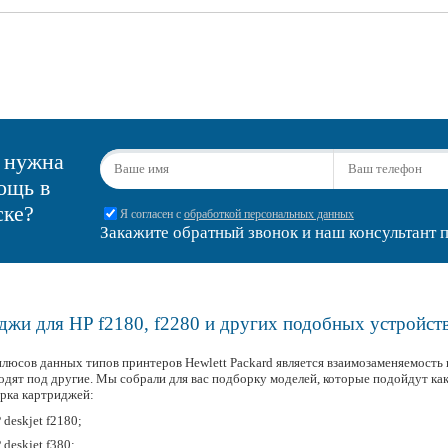
 нужна
ощь в
ске?
Я согласен с
обработкой персональных данных
Закажите обратный звонок и наш консультант п
джи для HP f2180, f2280 и других подобных устройст
плюсов данных типов принтеров Hewlett Packard является взаимозаменяемость
одят под другие. Мы собрали для вас подборку моделей, которые подойдут как
рка картриджей:
 deskjet f2180;
 deskjet f380;