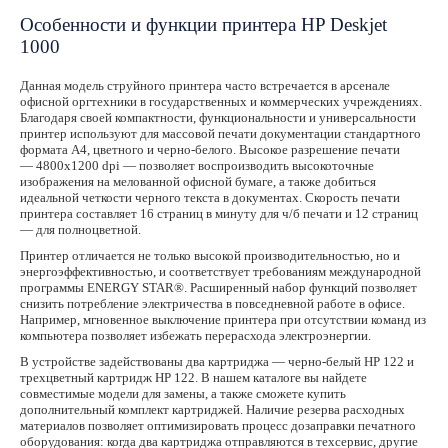
Особенности и функции принтера HP Deskjet
1000
Данная модель струйного принтера часто встречается в арсенале
офисной оргтехники в государственных и коммерческих учреждениях.
Благодаря своей компактности, функциональности и универсальности
принтер используют для массовой печати документации стандартного
формата А4, цветного и черно-белого. Высокое разрешение печати
— 4800х1200 dpi — позволяет воспроизводить высокоточные
изображения на мелованной офисной бумаге, а также добиться
идеальной четкости черного текста в документах. Скорость печати
принтера составляет 16 страниц в минуту для ч/б печати и 12 страниц
— для полноцветной.
Принтер отличается не только высокой производительностью, но и
энергоэффективностью, и соответствует требованиям международной
программы ENERGY STAR®. Расширенный набор функций позволяет
снизить потребление электричества в повседневной работе в офисе.
Например, мгновенное выключение принтера при отсутствии команд из
компьютера позволяет избежать перерасхода электроэнергии.
В устройстве задействованы два картриджа — черно-белый HP 122 и
трехцветный картридж HP 122. В нашем каталоге вы найдете
совместимые модели для замены, а также сможете купить
дополнительный комплект картриджей. Наличие резерва расходных
материалов позволяет оптимизировать процесс дозаправки печатного
оборудования: когда два картриджа отправляются в техсервис, другие