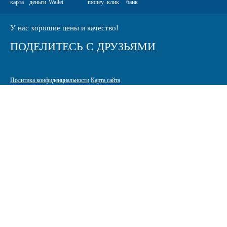
У нас хорошие цены и качество!
ПОДЕЛИТЕСЬ С ДРУЗЬЯМИ
Политика конфиденциальности
Карта сайта
© 2005-2026 Интернет-магазин расходных материалов для печати
КАРТРИДЖИ.РФ
125464 г. Москва, ТК Митинский радиорынок, Пятницкое шоссе,
вл. 18
sale@standardcopy.ru
+7 (495) 749-65-21
9:00 - 19:30 ежедневно
Разработка и продвижение сайта
Site-up.ru